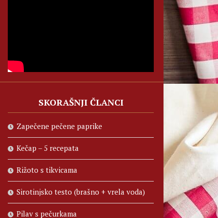
SKORAŠNJI ČLANCI
Zapečene pečene paprike
Kečap – 5 recepata
Rižoto s tikvicama
Sirotinjsko testo (brašno + vrela voda)
Pilav s pečurkama