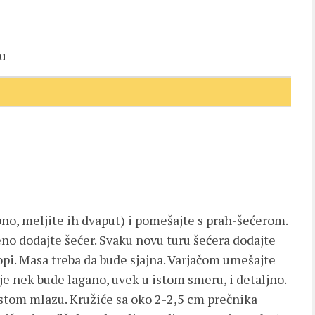
ru
no, meljite ih dvaput) i pomešajte s prah-šećerom.
no dodajte šećer. Svaku novu turu šećera dodajte
opi. Masa treba da bude sjajna. Varjačom umešajte
e nek bude lagano, uvek u istom smeru, i detaljno.
ustom mlazu. Kružiće sa oko 2-2,5 cm prečnika