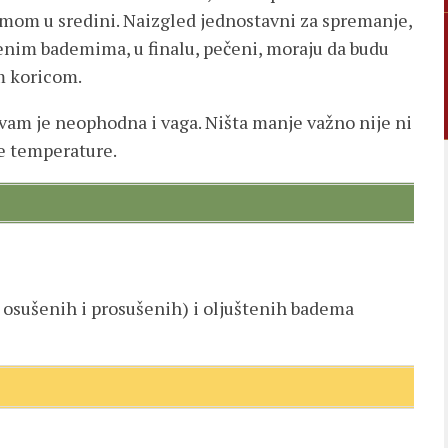
kremom u sredini. Naizgled jednostavni za spremanje,
nim bademima, u finalu, pečeni, moraju da budu
om koricom.
vam je neophodna i vaga. Ništa manje važno nije ni
ne temperature.
 osušenih i prosušenih) i oljuštenih badema