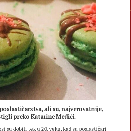
slastičarstva, ali su, najverovatnije,
stigli preko Katarine Mediči.
i su dobili tek u 20. veku, kad su poslastičari