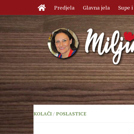
Predjela
Glavna jela
Supe i
Skip to content
KOLAČI
/
POSLASTICE