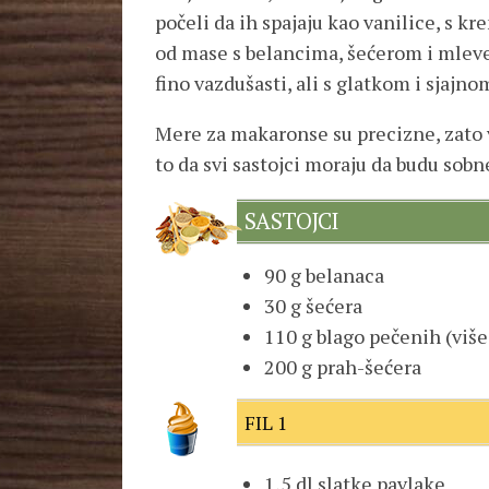
počeli da ih spajaju kao vanilice, s 
od mase s belancima, šećerom i mleve
fino vazdušasti, ali s glatkom i sjajn
Mere za makaronse su precizne, zato 
to da svi sastojci moraju da budu sob
SASTOJCI
90 g belanaca
30 g šećera
110 g blago pečenih (više
200 g prah-šećera
FIL 1
1,5 dl slatke pavlake