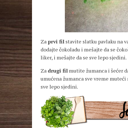
Za
prvi fil
stavite slatku pavlaku na vat
dodajte čokoladu i mešajte da se čokol
liker, i mešajte da se sve lepo sjedini.
Za
drugi fil
mutite žumanca i šećer da
umućena žumanca sve vreme muteći mi
sve lepo sjedini.