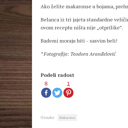
Ako želite makaronse u bojama, preh
Belanca iz tri jajeta standardne veličin
ovom receptu ništa nije „otprilike”.
Bademi moraju biti – sasvim beli!
* Fotografije: Teodora Aranđelović
Podeli radost
8
1
Oznake
Makaronsi