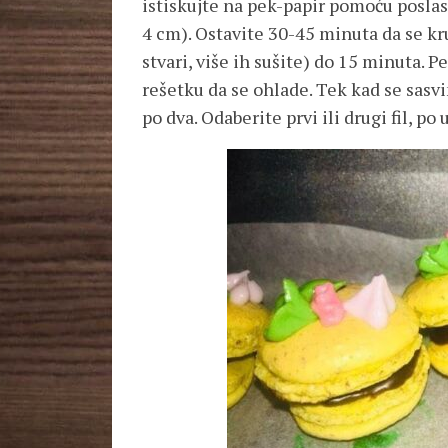
istiskujte na pek-papir pomoću posla
4 cm). Ostavite 30-45 minuta da se kr
stvari, više ih sušite) do 15 minuta.
rešetku da se ohlade. Tek kad se sasvim
po dva. Odaberite prvi ili drugi fil, po 