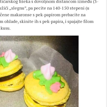
stičarskog fišeka s dovoljnom distancom između (3-
užići „slegnu”, pa pecite na 140-150 stepeni (u
 Pečene makaronse s pek-papirom prebacite na
 ohlade, skinite ih s pek-papira, i spajajte filom
ukusu.