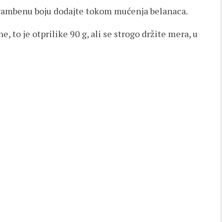
rambenu boju dodajte tokom mućenja belanaca.
e, to je otprilike 90 g, ali se strogo držite mera, u