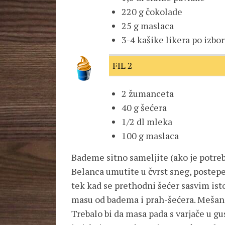
220 g čokolade
25 g maslaca
3-4 kašike likera po izbo
FIL 2
2 žumanceta
40 g šećera
1/2 dl mleka
100 g maslaca
Bademe sitno sameljite (ako je potreb
Belanca umutite u čvrst sneg, postepe
tek kad se prethodni šećer sasvim ist
masu od badema i prah-šećera. Mešanj
Trebalo bi da masa pada s varjače u g