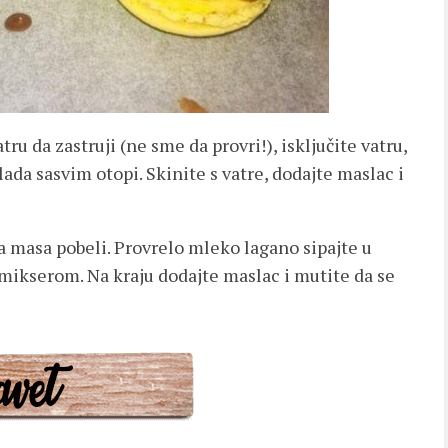
ru da zastruji (ne sme da provri!), isključite vatru,
ada sasvim otopi. Skinite s vatre, dodajte maslac i
 masa pobeli. Provrelo mleko lagano sipajte u
kserom. Na kraju dodajte maslac i mutite da se