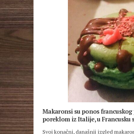
Makaronsi su ponos francuskog po
poreklom iz Italije, u Francusku 
Svoj konačni, današnji izgled makarons