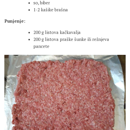
so, biber
1-2 kašike brašna
Punjenje:
200 g listova kačkavalja
200 g listova praške šunke ili režnjeva
pancete