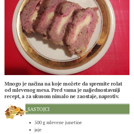
Mnogo je načina na koje možete da spremite rolat
od mlevenog mesa. Pred vama je najjednostavniji
recept, a za ukusom nimalo ne zaostaje, naprotiv.
SASTOJCI
500 g mlevene junetine
jaje