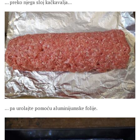
… preko njega sloj kačkavalja…
… pa urolajte pomoću aluminijumske folije.