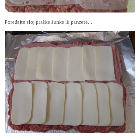
Poređajte sloj praške šunke ili pancete…