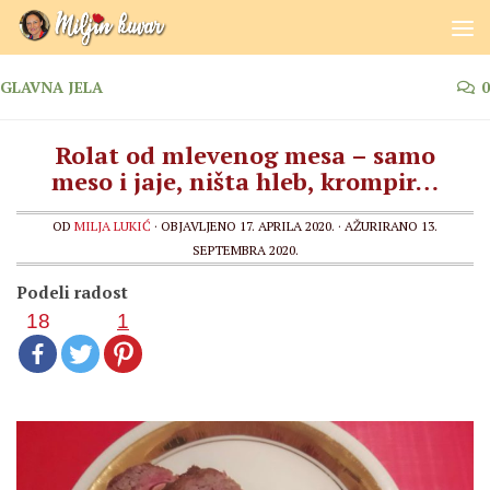
Skip to content
GLAVNA JELA
0
Rolat od mlevenog mesa – samo
meso i jaje, ništa hleb, krompir…
OD
MILJA LUKIĆ
· OBJAVLJENO
17. APRILA 2020.
· AŽURIRANO
13.
SEPTEMBRA 2020.
Podeli radost
18
1