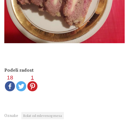
Podeli radost
18
1
Oznake
Rolat od mlevenog mesa