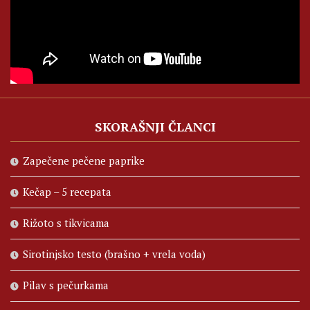
SKORAŠNJI ČLANCI
Zapečene pečene paprike
Kečap – 5 recepata
Rižoto s tikvicama
Sirotinjsko testo (brašno + vrela voda)
Pilav s pečurkama