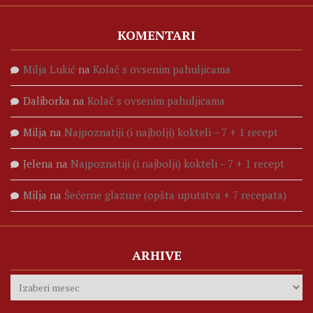
KOMENTARI
Milja Lukić
na
Kolač s ovsenim pahuljicama
Daliborka
na
Kolač s ovsenim pahuljicama
Milja
na
Najpoznatiji (i najbolji) kokteli – 7 + 1 recept
Jelena
na
Najpoznatiji (i najbolji) kokteli – 7 + 1 recept
Milja
na
Šećerne glazure (opšta uputstva + 7 recepata)
ARHIVE
Arhive