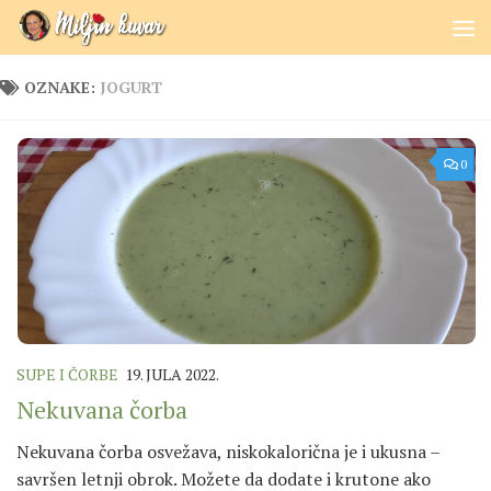
Skip to content
OZNAKE:
JOGURT
0
SUPE I ČORBE
19. JULA 2022.
Nekuvana čorba
Nekuvana čorba osvežava, niskokalorična je i ukusna –
savršen letnji obrok. Možete da dodate i krutone ako