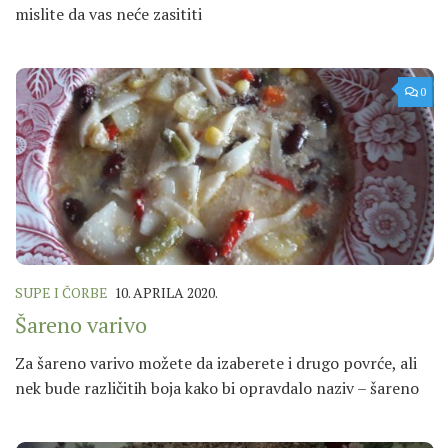
mislite da vas neće zasititi
0
SUPE I ČORBE
10. APRILA 2020.
Šareno varivo
Za šareno varivo možete da izaberete i drugo povrće, ali
nek bude različitih boja kako bi opravdalo naziv – šareno