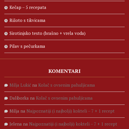
Kečap – 5 recepata
Rižoto s tikvicama
Sirotinjsko testo (brašno + vrela voda)
Pilav s pečurkama
KOMENTARI
Milja Lukić
na
Kolač s ovsenim pahuljicama
Daliborka
na
Kolač s ovsenim pahuljicama
Milja
na
Najpoznatiji (i najbolji) kokteli – 7 + 1 recept
Jelena
na
Najpoznatiji (i najbolji) kokteli – 7 + 1 recept