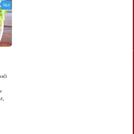
0
nači
v
t,