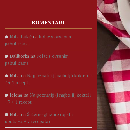
KOMENTARI
Milja Lukić
na
Kolač s ovsenim
pahuljicama
Daliborka
na
Kolač s ovsenim
pahuljicama
Milja
na
Najpoznatiji (i najbolji) kokteli –
7 + 1 recept
Jelena
na
Najpoznatiji (i najbolji) kokteli
– 7 + 1 recept
Milja
na
Šećerne glazure (opšta
uputstva + 7 recepata)