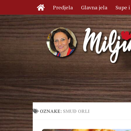
Predjela
Glavna jela
Supe i
Skip to content
OZNAKE:
SMUĐ ORLI