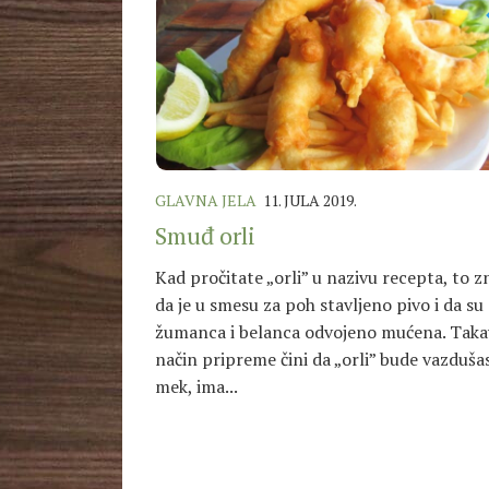
GLAVNA JELA
11. JULA 2019.
Smuđ orli
Kad pročitate „orli” u nazivu recepta, to z
da je u smesu za poh stavljeno pivo i da su
žumanca i belanca odvojeno mućena. Taka
način pripreme čini da „orli” bude vazdušas
mek, ima...