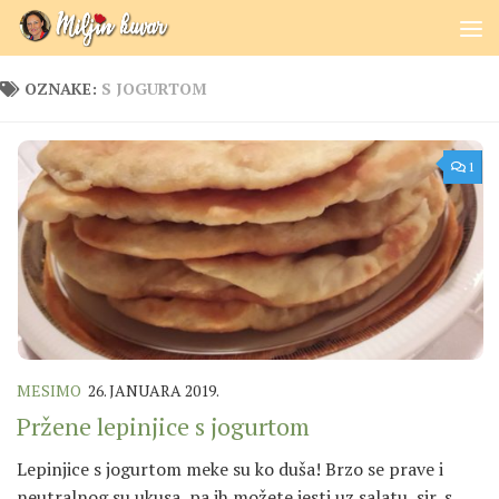
Skip to content
OZNAKE:
S JOGURTOM
1
MESIMO
26. JANUARA 2019.
Pržene lepinjice s jogurtom
Lepinjice s jogurtom meke su ko duša! Brzo se prave i
neutralnog su ukusa, pa ih možete jesti uz salatu, sir, s