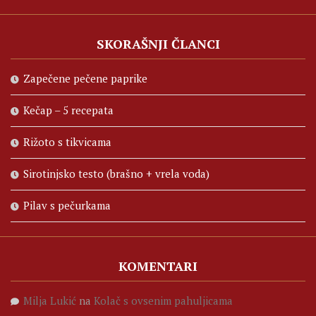
SKORAŠNJI ČLANCI
Zapečene pečene paprike
Kečap – 5 recepata
Rižoto s tikvicama
Sirotinjsko testo (brašno + vrela voda)
Pilav s pečurkama
KOMENTARI
Milja Lukić
na
Kolač s ovsenim pahuljicama