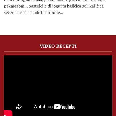
pekmezom… Sastojci 3 dl jogurta kašičica soli kašičica
šećera kašičica sode bikarbone...
VIDEO RECEPTI