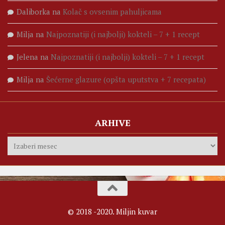
Daliborka
na
Kolač s ovsenim pahuljicama
Milja
na
Najpoznatiji (i najbolji) kokteli – 7 + 1 recept
Jelena
na
Najpoznatiji (i najbolji) kokteli – 7 + 1 recept
Milja
na
Šećerne glazure (opšta uputstva + 7 recepata)
ARHIVE
Arhive
© 2018 -2020. Miljin kuvar