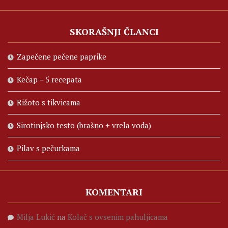
SKORAŠNJI ČLANCI
Zapečene pečene paprike
Kečap – 5 recepata
Rižoto s tikvicama
Sirotinjsko testo (brašno + vrela voda)
Pilav s pečurkama
KOMENTARI
Milja Lukić
na
Kolač s ovsenim pahuljicama