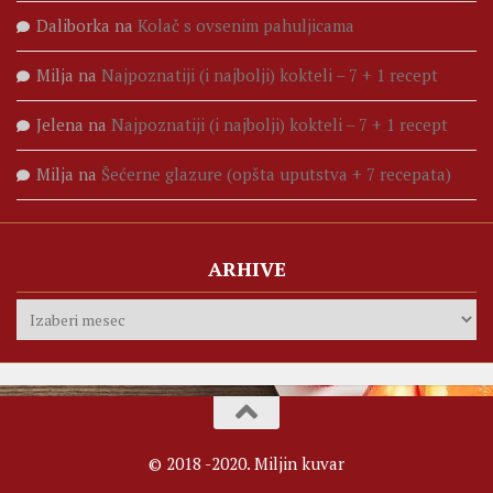
Daliborka
na
Kolač s ovsenim pahuljicama
Milja
na
Najpoznatiji (i najbolji) kokteli – 7 + 1 recept
Jelena
na
Najpoznatiji (i najbolji) kokteli – 7 + 1 recept
Milja
na
Šećerne glazure (opšta uputstva + 7 recepata)
ARHIVE
Arhive
© 2018 -2020. Miljin kuvar