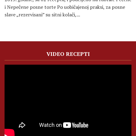
i Nepečene posne torte Po uobičajenoj praksi, za posne
slave „rezervisani” su sitni kolači,...
VIDEO RECEPTI