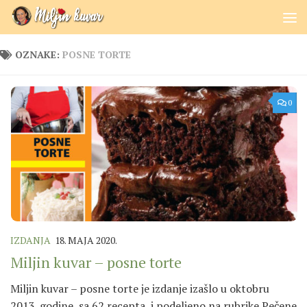
Skip to content
OZNAKE:
POSNE TORTE
0
IZDANJA
18. MAJA 2020.
Miljin kuvar – posne torte
Miljin kuvar – posne torte je izdanje izašlo u oktobru
2013. godine, sa 62 recepta, i podeljeno na rubrike Pečene