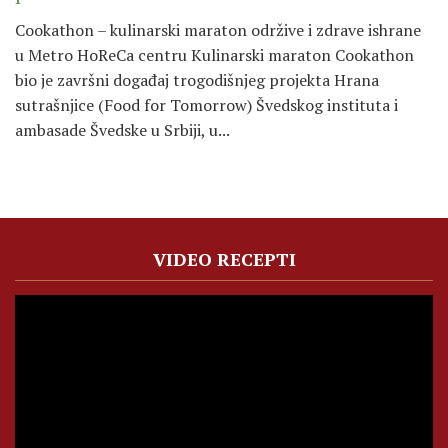
Cookathon – kulinarski maraton održive i zdrave ishrane
u Metro HoReCa centru Kulinarski maraton Cookathon
bio je završni događaj trogodišnjeg projekta Hrana
sutrašnjice (Food for Tomorrow) Švedskog instituta i
ambasade Švedske u Srbiji, u...
VIDEO RECEPTI