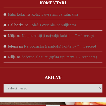
KOMENTARI
Milja Lukić
na
Kolač s ovsenim pahuljicama
Daliborka
na
Kolač s ovsenim pahuljicama
Milja
na
Najpoznatiji (i najbolji) kokteli – 7 + 1 recept
Jelena
na
Najpoznatiji (i najbolji) kokteli – 7 + 1 recept
Milja
na
Šećerne glazure (opšta uputstva + 7 recepata)
ARHIVE
Arhive