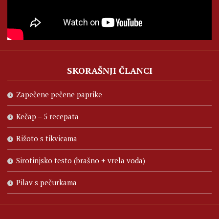
SKORAŠNJI ČLANCI
Zapečene pečene paprike
Kečap – 5 recepata
Rižoto s tikvicama
Sirotinjsko testo (brašno + vrela voda)
Pilav s pečurkama