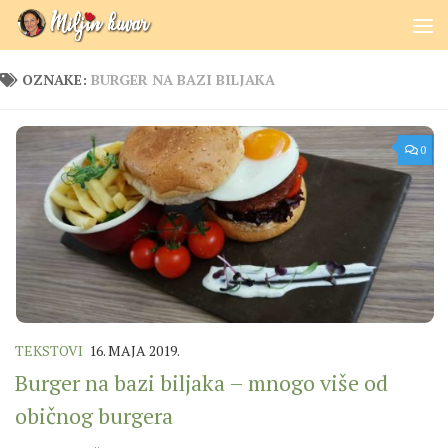
Skip to content
OZNAKE:
BURGER NA BAZI BILJAKA
0
TEKSTOVI
16. MAJA 2019.
Burger na bazi biljaka – mnogo više od
običnog burgera