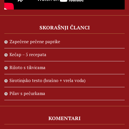
SKORAŠNJI ČLANCI
Zapečene pečene paprike
Kečap – 5 recepata
Rižoto s tikvicama
Sirotinjsko testo (brašno + vrela voda)
Pilav s pečurkama
KOMENTARI