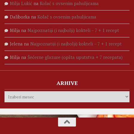
Milja Lukić
na
Kolač s ovsenim pahuljicama
Daliborka
na
Kolač s ovsenim pahuljicama
Milja
na
Najpoznatiji (i najbolji) kokteli – 7 + 1 recept
Jelena
na
Najpoznatiji (i najbolji) kokteli – 7 + 1 recept
Milja
na
Šećerne glazure (opšta uputstva + 7 recepata)
ARHIVE
Arhive