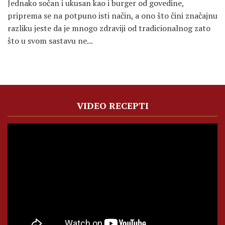
Jednako sočan i ukusan kao i burger od govedine,
priprema se na potpuno isti način, a ono što čini značajnu
razliku jeste da je mnogo zdraviji od tradicionalnog zato
što u svom sastavu ne...
VIDEO RECEPTI