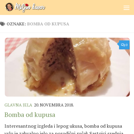
Skip to content
OZNAKE:
BOMBA OD KUPUSA
0
GLAVNA JELA
20. NOVEMBRA 2018.
Bomba od kupusa
Interesantnog izgleda i lepog ukusa, bomba od kupusa
vrlo je zahvalno jelo za porodični ručak Sastojci srednja