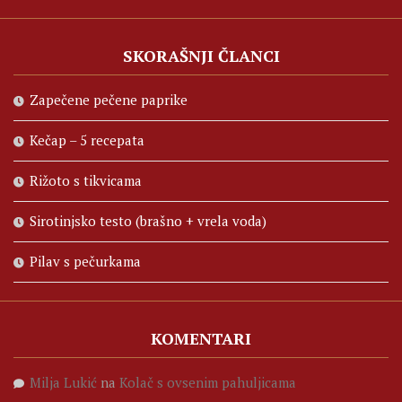
SKORAŠNJI ČLANCI
Zapečene pečene paprike
Kečap – 5 recepata
Rižoto s tikvicama
Sirotinjsko testo (brašno + vrela voda)
Pilav s pečurkama
KOMENTARI
Milja Lukić
na
Kolač s ovsenim pahuljicama