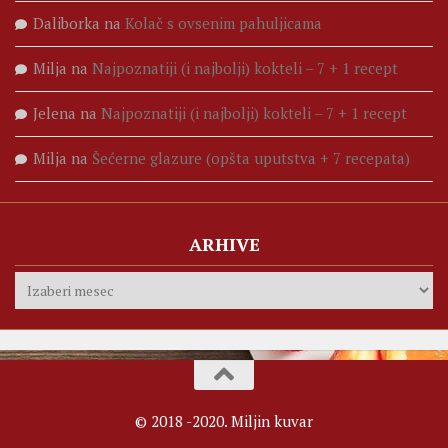
Daliborka
na
Kolač s ovsenim pahuljicama
Milja
na
Najpoznatiji (i najbolji) kokteli – 7 + 1 recept
Jelena
na
Najpoznatiji (i najbolji) kokteli – 7 + 1 recept
Milja
na
Šećerne glazure (opšta uputstva + 7 recepata)
ARHIVE
Arhive
© 2018 -2020. Miljin kuvar