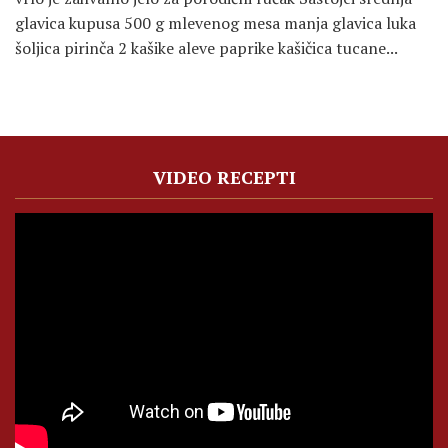
glavica kupusa 500 g mlevenog mesa manja glavica luka
šoljica pirinča 2 kašike aleve paprike kašičica tucane...
VIDEO RECEPTI