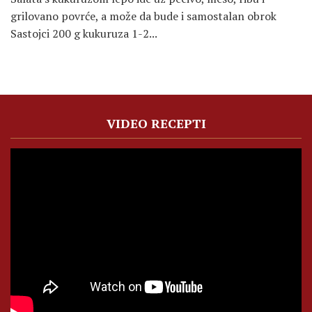
grilovano povrće, a može da bude i samostalan obrok
Sastojci 200 g kukuruza 1-2...
VIDEO RECEPTI