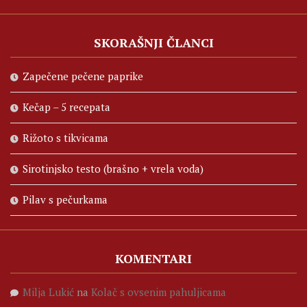
SKORAŠNJI ČLANCI
Zapečene pečene paprike
Kečap – 5 recepata
Rižoto s tikvicama
Sirotinjsko testo (brašno + vrela voda)
Pilav s pečurkama
KOMENTARI
Milja Lukić
na
Kolač s ovsenim pahuljicama