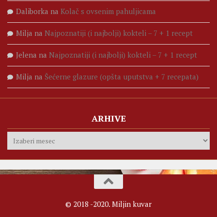
Daliborka
na
Kolač s ovsenim pahuljicama
Milja
na
Najpoznatiji (i najbolji) kokteli – 7 + 1 recept
Jelena
na
Najpoznatiji (i najbolji) kokteli – 7 + 1 recept
Milja
na
Šećerne glazure (opšta uputstva + 7 recepata)
ARHIVE
Arhive
© 2018 -2020. Miljin kuvar