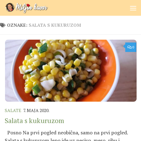
Skip to content
OZNAKE:
SALATA S KUKURUZOM
0
SALATE
7. MAJA 2020.
Salata s kukuruzom
Posno Na prvi pogled neobična, samo na prvi pogled.
Salata s kukuruzom lepo ide uz pecivo, meso, ribu i