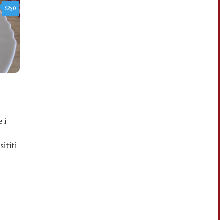
0
 i
ititi