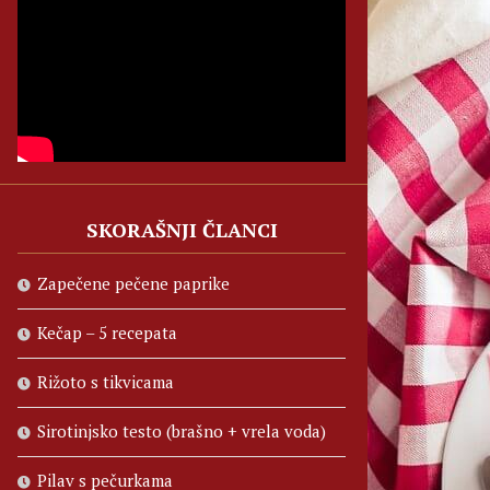
SKORAŠNJI ČLANCI
Zapečene pečene paprike
Kečap – 5 recepata
Rižoto s tikvicama
Sirotinjsko testo (brašno + vrela voda)
Pilav s pečurkama