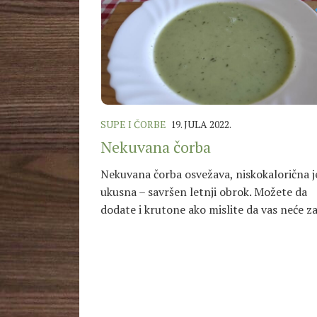
SUPE I ČORBE
19. JULA 2022.
Nekuvana čorba
Nekuvana čorba osvežava, niskokalorična je
ukusna – savršen letnji obrok. Možete da
dodate i krutone ako mislite da vas neće zas