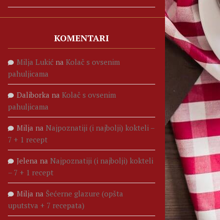
KOMENTARI
Milja Lukić
na
Kolač s ovsenim
pahuljicama
Daliborka
na
Kolač s ovsenim
pahuljicama
Milja
na
Najpoznatiji (i najbolji) kokteli –
7 + 1 recept
Jelena
na
Najpoznatiji (i najbolji) kokteli
– 7 + 1 recept
Milja
na
Šećerne glazure (opšta
uputstva + 7 recepata)