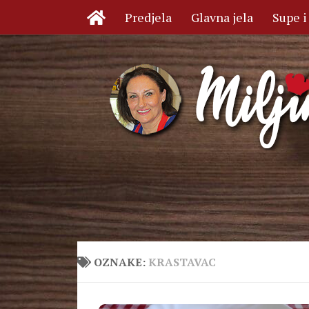
Predjela
Glavna jela
Supe i
Skip to content
OZNAKE:
KRASTAVAC