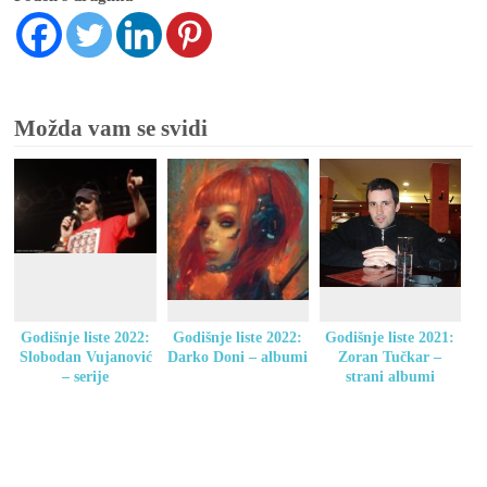
Možda vam se svidi
Godišnje liste 2022:
Godišnje liste 2022:
Godišnje liste 2021:
Slobodan Vujanović
Darko Doni – albumi
Zoran Tučkar –
– serije
strani albumi