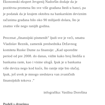
Ekonomski ekspert Jevgenij Nadoršin dodaje da je
pozitivna promena što sve više građana štedi u banci, pa
je podatak da je krajem oktobra na bankarskim deviznim
računima građana bilo oko 90 milijardi dolara, što je
znatno više nego ranijih godina.
Procenat „finansijski pismenih” ljudi sve je veći, smatra
Vladislav Reznik, zamenik predsednika Državnog
komiteta Ruske Dume za finansije: „Kad uporedite
period od pre 2008. do danas, vidite kako broj štediša u
bankama raste, kao i visine ulogâ. Ipak je u bankama
više deviza nego kod kuće, što ranije nije bio slučaj.
Ipak, još uvek je mnogo sredstava van zvaničnih
finansijskih tokova .”
infografika: Vasilisa Dorošina
Podeli s drugima