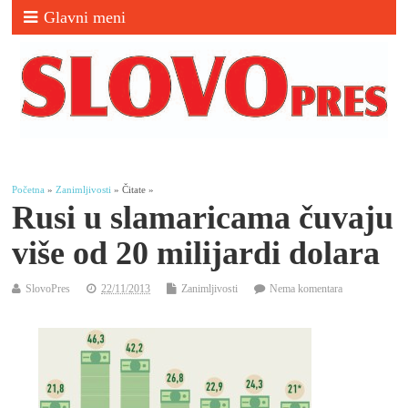
Glavni meni
Početna
»
Zanimljivosti
» Čitate »
Rusi u slamaricama čuvaju
više od 20 milijardi dolara
SlovoPres
22/11/2013
Zanimljivosti
Nema komentara