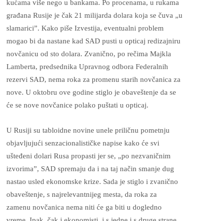
kućama više nego u bankama. Po procenama, u rukama
građana Rusije je čak 21 milijarda dolara koja se čuva „u
slamarici”. Kako piše Izvestija, eventualni problem
mogao bi da nastane kad SAD pusti u opticaj redizajniru
novčanicu od sto dolara. Zvanično, po rečima Majkla
Lamberta, predsednika Upravnog odbora Federalnih
rezervi SAD, nema roka za promenu starih novčanica za
nove. U oktobru ove godine stiglo je obaveštenje da se
će se nove novčanice polako puštati u opticaj.
U Rusiji su tabloidne novine unele priličnu pometnju
objavljujući senzacionalističke napise kako će svi
ušteđeni dolari Rusa propasti jer se, „po nezvaničnim
izvorima”, SAD spremaju da i na taj način smanje dug
nastao usled ekonomske krize. Sada je stiglo i zvanično
obaveštenje, s najrelevantnijeg mesta, da roka za
zamenu novčanica nema niti će ga biti u dogledno
vreme. Ipak, čak i ekonomisti, i s jedne i s druge strane,