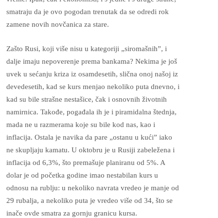
smatraju da je ovo pogodan trenutak da se odredi rok
zamene novih novčanica za stare.
Zašto Rusi, koji više nisu u kategoriji „siromašnih”, i
dalje imaju nepoverenje prema bankama? Nekima je još
uvek u sećanju kriza iz osamdesetih, slična onoj našoj iz
devedesetih, kad se kurs menjao nekoliko puta dnevno, i
kad su bile strašne nestašice, čak i osnovnih životnih
namirnica. Takođe, pogađala ih je i piramidalna štednja,
mada ne u razmerama koje su bile kod nas, kao i
inflacija. Ostala je navika da pare „ostanu u kući” iako
ne skupljaju kamatu. U oktobru je u Rusiji zabeležena i
inflacija od 6,3%, što premašuje planiranu od 5%. A
dolar je od početka godine imao nestabilan kurs u
odnosu na rublju: u nekoliko navrata vredeo je manje od
29 rubalja, a nekoliko puta je vredeo više od 34, što se
inače ovde smatra za gornju granicu kursa.