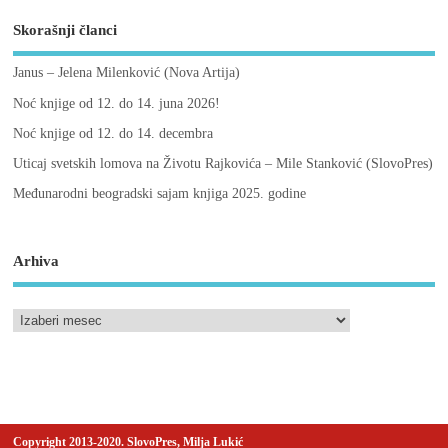
Skorašnji članci
Janus – Jelena Milenković (Nova Artija)
Noć knjige od 12. do 14. juna 2026!
Noć knjige od 12. do 14. decembra
Uticaj svetskih lomova na Životu Rajkovića – Mile Stanković (SlovoPres)
Međunarodni beogradski sajam knjiga 2025. godine
Arhiva
Copyright 2013-2020. SlovoPres, Milja Lukić