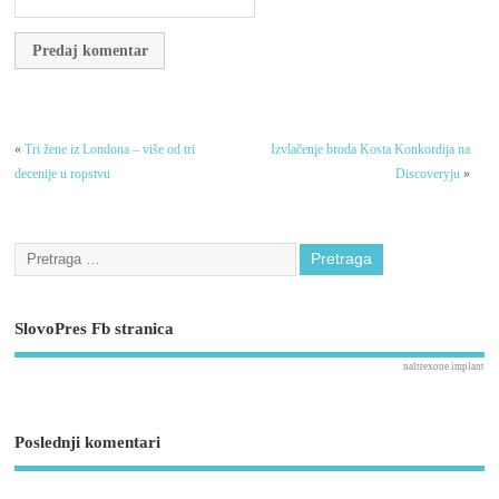
«
Tri žene iz Londona – više od tri
Izvlačenje broda Kosta Konkordija na
decenije u ropstvu
Discoveryju
»
SlovoPres Fb stranica
naltrexone implant
Poslednji komentari