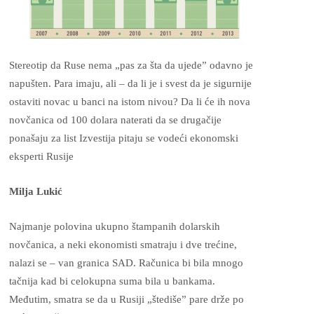
Stereotip da Ruse nema „pas za šta da ujede” odavno je
napušten. Para imaju, ali – da li je i svest da je sigurnije
ostaviti novac u banci na istom nivou? Da li će ih nova
novčanica od 100 dolara naterati da se drugačije
ponašaju za list Izvestija pitaju se vodeći ekonomski
eksperti Rusije
Milja Lukić
Najmanje polovina ukupno štampanih dolarskih
novčanica, a neki ekonomisti smatraju i dve trećine,
nalazi se – van granica SAD. Računica bi bila mnogo
tačnija kad bi celokupna suma bila u bankama.
Međutim, smatra se da u Rusiji „štediše” pare drže po