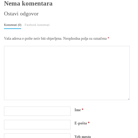
Nema komentara
Ostavi odgovor
Komentari (0)
Facebook komentari
Vaša adresa e-pošte neće biti objavljena.
Neophodna polja su označena
*
Ime
*
E-pošta
*
Veb mesto