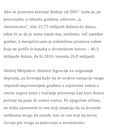
Ako se posmatra kretanje štednje od 2007. (tada je, po
procenama, u rukama građana, odnosno „u
slamaricama”, bilo 21,75 milijardi dolara) do danas,
reklo bi se da je suma ostala ista, međutim, već naredne
godine, u menjačnicama je zabeležena promena valute
koja ne potiče iz banaka u dvostrukom iznosu – 46,3
milijarde dolara, da bi 2010. iznosila 26,8 milijardi.
Andrej Meljnikov, direktor Agencije za osiguranje
depozita, za Izvestija kaže da se ovakve varijacije mogu
objasniti nepoverenjem građana u sopstvenu valutu u
vreme najave krize i vraćanje poverenja kad kurs dolara
počinje da pada ili osetno variva. Po njegovim rečima,
ne treba zanemariti ni one koji smatraju da na kursnim
razlikama mogu da zarade, kao ni one koji taj novac
čuvaju pre svega za putovanja u inostranstvo.