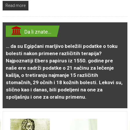
Read more
Da li znate…
… da su Egipćani marljivo beležili podatke o toku
bolesti nakon primene različitih terapija?
Najpoznatiji Ebers papirus iz 1550. godine pre
naše ere sadrži podatke o 21 načinu za lečenje
kašlja, o tretiranju najmanje 15 različitih
stomačnih, 29 očnih i 18 kožnih bolesti. Lekovi su,
slično kao i danas, bili podeljeni na one za
spoljašnju i one za oralnu primenu.