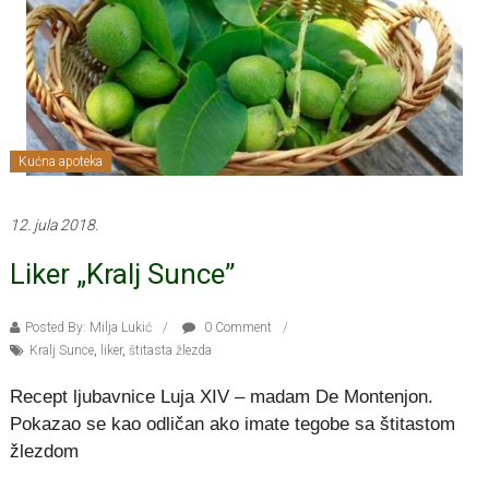
Kućna apoteka
12. jula 2018.
Liker „Kralj Sunce”
Posted By: Milja Lukić
0 Comment
Kralj Sunce
,
liker
,
štitasta žlezda
Recept ljubavnice Luja XIV – madam De Montenjon.
Pokazao se kao odličan ako imate tegobe sa štitastom
žlezdom