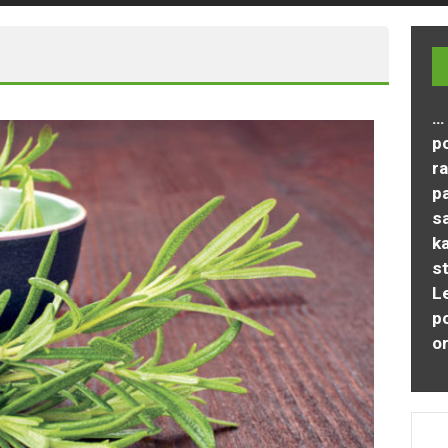
… 
p
ra
p
s
ka
st
Le
po
o