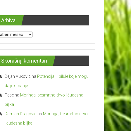
Arhiva
hiva
Skorašnji komentari
Dejan Vukovic
na
Potencija – pilulе kojе mogu
da je smanje
Pepe
na
Moringa, besmrtno drvo i čudesna
biljka
Damjan Dragovic
na
Moringa, besmrtno drvo
i čudesna biljka