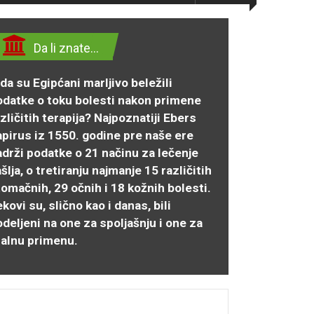
Da li znate…
da su Egipćani marljivo beležili
odatke o toku bolesti nakon primene
zličitih terapija? Najpoznatiji Ebers
apirus iz 1550. godine pre naše ere
adrži podatke o 21 načinu za lečenje
šlja, o tretiranju najmanje 15 različitih
omačnih, 29 očnih i 18 kožnih bolesti.
kovi su, slično kao i danas, bili
deljeni na one za spoljašnju i one za
ralnu primenu.