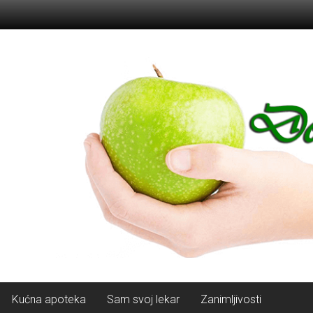
Kućna apoteka
Sam svoj lekar
Zanimljivosti