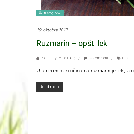
Sam svoj lekar
19. oktobra 2017.
Ruzmarin – opšti lek
Posted By: Milja Lukić
0 Comment
Ruzmar
U umerenim količinama ruzmarin je lek, a u 
Read more