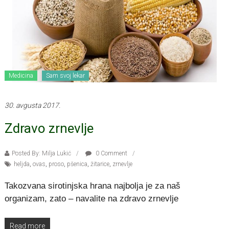
Medicina
Sam svoj lekar
30. avgusta 2017.
Zdravo zrnevlje
Posted By: Milja Lukić
0 Comment
heljda
,
ovas
,
proso
,
pšenica
,
žitarice
,
zrnevlje
Takozvana sirotinjska hrana najbolja je za naš
organizam, zato – navalite na zdravo zrnevlje
Read more