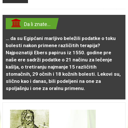
Da li znate…
… da su Egipćani marljivo beležili podatke o toku
bolesti nakon primene različitih terapija?
Najpoznatiji Ebers papirus iz 1550. godine pre
naše ere sadrži podatke o 21 načinu za lečenje
kašlja, o tretiranju najmanje 15 različitih
stomačnih, 29 očnih i 18 kožnih bolesti. Lekovi su,
slično kao i danas, bili podeljeni na one za
spoljašnju i one za oralnu primenu.