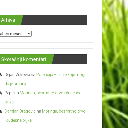
Arhiva
hiva
Skorašnji komentari
Dejan Vukovic
na
Potencija – pilulе kojе mogu
da je smanje
Pepe
na
Moringa, besmrtno drvo i čudesna
biljka
Damjan Dragovic
na
Moringa, besmrtno drvo
i čudesna biljka