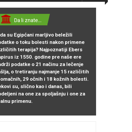
Da li znate…
da su Egipćani marljivo beležili
odatke o toku bolesti nakon primene
zličitih terapija? Najpoznatiji Ebers
apirus iz 1550. godine pre naše ere
adrži podatke o 21 načinu za lečenje
šlja, o tretiranju najmanje 15 različitih
omačnih, 29 očnih i 18 kožnih bolesti.
kovi su, slično kao i danas, bili
deljeni na one za spoljašnju i one za
ralnu primenu.