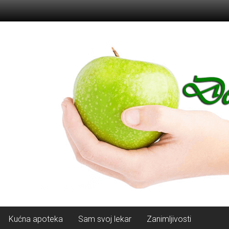
Kućna apoteka
Sam svoj lekar
Zanimljivosti