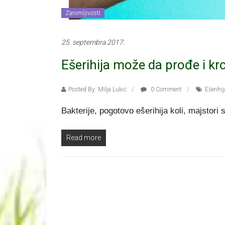
Zanimljivosti
25. septembra 2017.
Ešerihija može da prođe i kro
Posted By: Milja Lukić
0 Comment
Ešerihij
Bakterije, pogotovo ešerihija koli, majstori
Read more