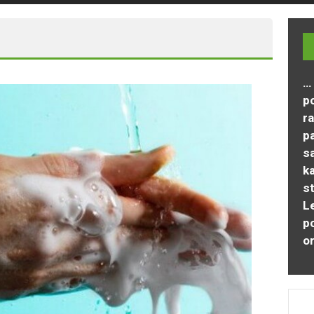
… 
p
ra
p
s
ka
st
Le
po
o