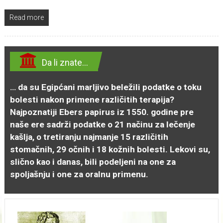
Read more
Da li znate…
… da su Egipćani marljivo beležili podatke o toku
bolesti nakon primene različitih terapija?
Najpoznatiji Ebers papirus iz 1550. godine pre
naše ere sadrži podatke o 21 načinu za lečenje
kašlja, o tretiranju najmanje 15 različitih
stomačnih, 29 očnih i 18 kožnih bolesti. Lekovi su,
slično kao i danas, bili podeljeni na one za
spoljašnju i one za oralnu primenu.