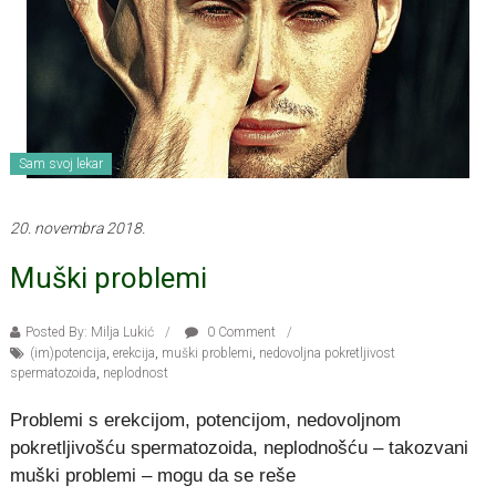
Sam svoj lekar
20. novembra 2018.
Muški problemi
Posted By: Milja Lukić
0 Comment
(im)potencija
,
erekcija
,
muški problemi
,
nedovoljna pokretljivost
spermatozoida
,
neplodnost
Problemi s erekcijom, potencijom, nedovoljnom
pokretljivošću spermatozoida, neplodnošću – takozvani
muški problemi – mogu da se reše