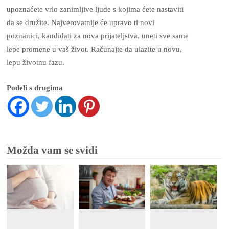
upoznaćete vrlo zanimljive ljude s kojima ćete nastaviti
da se družite. Najverovatnije će upravo ti novi
poznanici, kandidati za nova prijateljstva, uneti sve same
lepe promene u vaš život. Računajte da ulazite u novu,
lepu životnu fazu.
Podeli s drugima
Možda vam se svidi