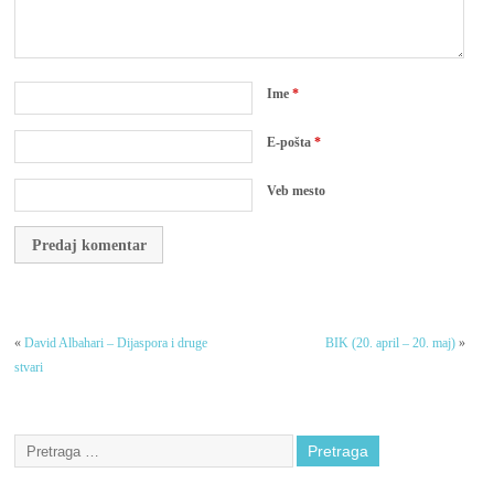
Ime
*
E-pošta
*
Veb mesto
«
David Albahari – Dijaspora i druge
BIK (20. april – 20. maj)
»
stvari