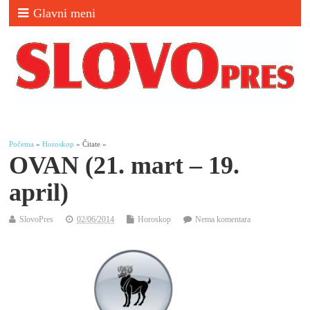
Glavni meni
Početna
»
Horoskop
» Čitate »
OVAN (21. mart – 19.
april)
SlovoPres
02/06/2014
Horoskop
Nema komentara