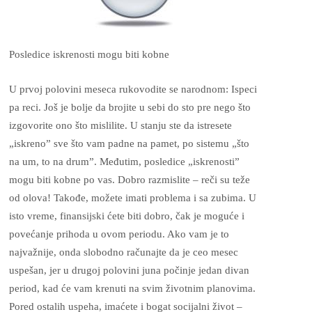
Posledice iskrenosti mogu biti kobne
U prvoj polovini meseca rukovodite se narodnom: Ispeci
pa reci. Još je bolje da brojite u sebi do sto pre nego što
izgovorite ono što mislilite. U stanju ste da istresete
„iskreno” sve što vam padne na pamet, po sistemu „što
na um, to na drum”. Međutim, posledice „iskrenosti”
mogu biti kobne po vas. Dobro razmislite – reči su teže
od olova! Takođe, možete imati problema i sa zubima. U
isto vreme, finansijski ćete biti dobro, čak je moguće i
povećanje prihoda u ovom periodu. Ako vam je to
najvažnije, onda slobodno računajte da je ceo mesec
uspešan, jer u drugoj polovini juna počinje jedan divan
period, kad će vam krenuti na svim životnim planovima.
Pored ostalih uspeha, imaćete i bogat socijalni život –