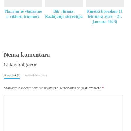
Planetarne vladavine
Bik i hrana:
Kineski horoskop (1.
u ciklusu trudnoće
Razbijanje stereotipa
februara 2022 – 21.
januara 2023)
Nema komentara
Ostavi odgovor
Komentari (0)
Facebook komentari
Vaša adresa e-pošte neće biti objavljena.
Neophodna polja su označena
*