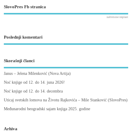
SlovoPres Fb stranica
naltrexone implant
Poslednji komentari
Skorašnji članci
Janus – Jelena Milenković (Nova Artija)
Noć knjige od 12. do 14. juna 2026!
Noć knjige od 12. do 14. decembra
Uticaj svetskih lomova na Životu Rajkovića – Mile Stanković (SlovoPres)
Međunarodni beogradski sajam knjiga 2025. godine
Arhiva