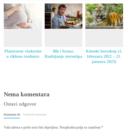
Planetarne vladavine
Bik i hrana:
Kineski horoskop (1.
u ciklusu trudnoće
Razbijanje stereotipa
februara 2022 – 21.
januara 2023)
Nema komentara
Ostavi odgovor
Komentari (0)
Facebook komentari
Vaša adresa e-pošte neće biti objavljena.
Neophodna polja su označena
*