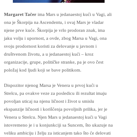
Margaret Tačer
ima Mars u jedanaestoj kući u Vagi, ali
ona je Škorpija na Ascendentu, i ovaj Mars je vladar
njene prve kuće. Škorpija je vrlo prodoran znak, ima
jaku volju i upornost, a ovde, zbog Marsa u Vagi, ona
svoju prodornost koristi za delovanje u javnom i
društvenom životu, a u jedanaestoj kući – kroz
organizacije, grupe, političke stranke, pa je ovo čest
položaj kod ljudi koji se bave politikom.
Dispozitor njenog Marsa je Venera u prvoj kući u
Strelcu, pa ovakve veze za posledicu ili rezultat imaju
povoljan uticaj na njenu ličnost i život u smislu
ekspanzije ličnosti i korišćenja povoljnih prilika, jer je
Venera u Strelcu. Njen Mars u jedanaestoj kući u Vagi
istovremeno je i u konjunkciji sa Suncem, što ukazuje na
veliku ambiciju i želju za isticanjem tako što će delovati