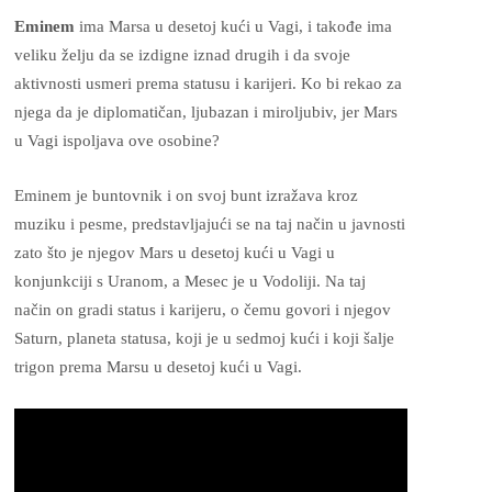
Eminem
ima Marsa u desetoj kući u Vagi, i takođe ima
veliku želju da se izdigne iznad drugih i da svoje
aktivnosti usmeri prema statusu i karijeri. Ko bi rekao za
njega da je diplomatičan, ljubazan i miroljubiv, jer Mars
u Vagi ispoljava ove osobine?
Eminem je buntovnik i on svoj bunt izražava kroz
muziku i pesme, predstavljajući se na taj način u javnosti
zato što je njegov Mars u desetoj kući u Vagi u
konjunkciji s Uranom, a Mesec je u Vodoliji. Na taj
način on gradi status i karijeru, o čemu govori i njegov
Saturn, planeta statusa, koji je u sedmoj kući i koji šalje
trigon prema Marsu u desetoj kući u Vagi.