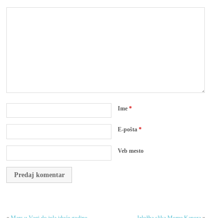
Ime
*
E-pošta
*
Veb mesto