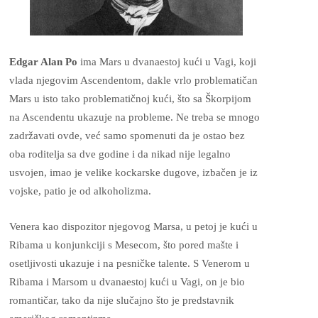
Edgar Alan Po
ima Mars u dvanaestoj kući u Vagi, koji
vlada njegovim Ascendentom, dakle vrlo problematičan
Mars u isto tako problematičnoj kući, što sa Škorpijom
na Ascendentu ukazuje na probleme. Ne treba se mnogo
zadržavati ovde, već samo spomenuti da je ostao bez
oba roditelja sa dve godine i da nikad nije legalno
usvojen, imao je velike kockarske dugove, izbačen je iz
vojske, patio je od alkoholizma.
Venera kao dispozitor njegovog Marsa, u petoj je kući u
Ribama u konjunkciji s Mesecom, što pored mašte i
osetljivosti ukazuje i na pesničke talente. S Venerom u
Ribama i Marsom u dvanaestoj kući u Vagi, on je bio
romantičar, tako da nije slučajno što je predstavnik