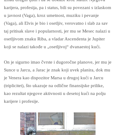
karijera, profesija, pa i status, bili su povezani s izlaskom
u javnost (Vaga), kroz umetnost, muziku i pevanje
(Vaga), ali Elvis je bio i osetljiv, verovatno i slab za sav
taj pritisak slave i popularnosti, jer mu se Mesec nalazi u
osetljivom znaku Riba, a vladar Ascendenta je Jupiter
koji se nalazi takođe u „osetljivoj“ dvanaestoj kući.
On je sigurno imao čvrste i dugoročne planove, jer mu je
Sunce u Jarcu, a Jarac je znak koji uvek planira, dok mu
je Venera kao dispozitor Marsa u drugoj kući u Jarcu
(triplicitet), što ukazuje na odlične finansijske prilike,
kao rezultat njegove aktivnosti u desetoj kući na polju
karijere i profesije.