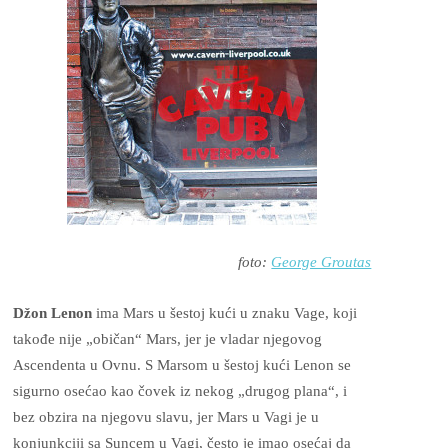
foto:
George Groutas
Džon Lenon
ima Mars u šestoj kući u znaku Vage, koji
takođe nije „običan“ Mars, jer je vladar njegovog
Ascendenta u Ovnu. S Marsom u šestoj kući Lenon se
sigurno osećao kao čovek iz nekog „drugog plana“, i
bez obzira na njegovu slavu, jer Mars u Vagi je u
konjunkciji sa Suncem u Vagi, često je imao osećaj da