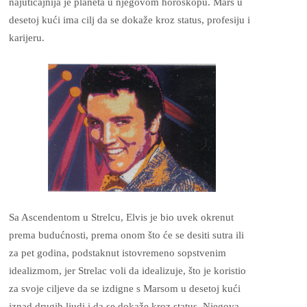
najuticajnija je planeta u njegovom horoskopu. Mars u
desetoj kući ima cilj da se dokaže kroz status, profesiju i
karijeru.
Sa Ascendentom u Strelcu, Elvis je bio uvek okrenut
prema budućnosti, prema onom što će se desiti sutra ili
za pet godina, podstaknut istovremeno sopstvenim
idealizmom, jer Strelac voli da idealizuje, što je koristio
za svoje ciljeve da se izdigne s Marsom u desetoj kući
iznad drugih ljudi i da se dokaže kroz status. Njegova