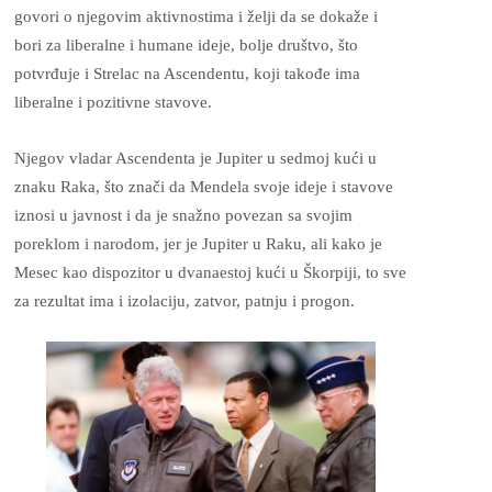
govori o njegovim aktivnostima i želji da se dokaže i
bori za liberalne i humane ideje, bolje društvo, što
potvrđuje i Strelac na Ascendentu, koji takođe ima
liberalne i pozitivne stavove.
Njegov vladar Ascendenta je Jupiter u sedmoj kući u
znaku Raka, što znači da Mendela svoje ideje i stavove
iznosi u javnost i da je snažno povezan sa svojim
poreklom i narodom, jer je Jupiter u Raku, ali kako je
Mesec kao dispozitor u dvanaestoj kući u Škorpiji, to sve
za rezultat ima i izolaciju, zatvor, patnju i progon.