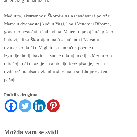
američkog romantizma.
Međutim, ekstremnost Škorpije na Ascendentu i položaj
Marsa u dvanaestoj kući u Vagi, kao i Venere u Ribama,
govori o nesrećnim ljubavima. Venera u petoj kući piše o
ljubavi, ali sa Škorpijom na Ascendentu i Marsom u
dvanaestoj kući u Vagi, to su i mračne poeme o
izgubljenim ljubavima. Sunce u konjunkciji s Merkurom
u trećoj kući ukazuje na ambiciju kroz pisanje, jer su
ovde reči napisane zlatnim slovima u smislu privlačenja
pažnje.
Podeli s drugima
Možda vam se svidi