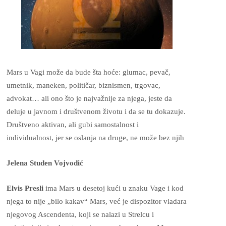
Mars u Vagi može da bude šta hoće: glumac, pevač,
umetnik, maneken, političar, biznismen, trgovac,
advokat…
ali ono što je najvažnije za njega, jeste da
deluje u javnom i društvenom životu i da se tu dokazuje.
Društveno aktivan, ali gubi samostalnost i
individualnost, jer se oslanja na druge, ne može bez njih
Jelena Studen Vojvodić
Elvis Presli
ima Mars u desetoj kući u znaku Vage i kod
njega to nije „bilo kakav“ Mars, već je dispozitor vladara
njegovog Ascendenta, koji se nalazi u Strelcu i