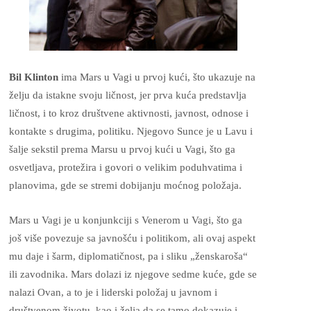
Bil Klinton
ima Mars u Vagi u prvoj kući, što ukazuje na
želju da istakne svoju ličnost, jer prva kuća predstavlja
ličnost, i to kroz društvene aktivnosti, javnost, odnose i
kontakte s drugima, politiku. Njegovo Sunce je u Lavu i
šalje sekstil prema Marsu u prvoj kući u Vagi, što ga
osvetljava, protežira i govori o velikim poduhvatima i
planovima, gde se stremi dobijanju moćnog položaja.
Mars u Vagi je u konjunkciji s Venerom u Vagi, što ga
još više povezuje sa javnošću i politikom, ali ovaj aspekt
mu daje i šarm, diplomatičnost, pa i sliku „ženskaroša“
ili zavodnika. Mars dolazi iz njegove sedme kuće, gde se
nalazi Ovan, a to je i liderski položaj u javnom i
društvenom životu, kao i želja da se tamo dokazuje i