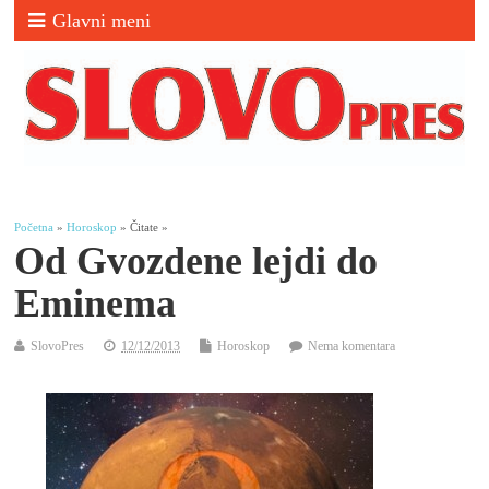
Glavni meni
Početna
»
Horoskop
» Čitate »
Od Gvozdene lejdi do
Eminema
SlovoPres
12/12/2013
Horoskop
Nema komentara