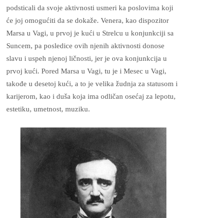
podsticali da svoje aktivnosti usmeri ka poslovima koji
će joj omogućiti da se dokaže. Venera, kao dispozitor
Marsa u Vagi, u prvoj je kući u Strelcu u konjunkciji sa
Suncem, pa posledice ovih njenih aktivnosti donose
slavu i uspeh njenoj ličnosti, jer je ova konjunkcija u
prvoj kući. Pored Marsa u Vagi, tu je i Mesec u Vagi,
takođe u desetoj kući, a to je velika žudnja za statusom i
karijerom, kao i duša koja ima odličan osećaj za lepotu,
estetiku, umetnost, muziku.