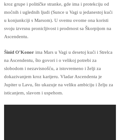
kroz grupe i političke stranke, gde ima i protekciju od
moćnih i uglednih ljudi (Sunce u Vagi u jedanestoj kući
u konjunkciji s Marsom). U svemu ovome ona koristi
svoju izvrsnu pronicljivost i prodrnost sa Škorpijom na
Ascendentu.
Šinid O’Konor
ima Mars u Vagi u desetoj kući i Strelca
na Ascendentu, što govori i o velikoj potrebi za
slobodom i nezavisnošću, a istovremeno i želji za
dokazivanjem kroz karijeru. Vladar Ascendenta je
Jupiter u Lavu, što ukazuje na veliku ambiciju i želju za
isticanjem, slavom i uspehom.