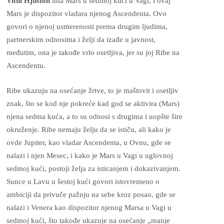
Vitni Hjuston
ima Mars u sedmoj kući u Vagi, i ovaj
Mars je dispozitor vladara njenog Ascendenta. Ovo
govori o njenoj usmerenosti prema drugim ljudima,
partnerskim odnosima i želji da izađe u javnost,
međutim, ona je takođe vrlo osetljiva, jer su joj Ribe na
Ascendentu.
Ribe ukazuju na osećanje žrtve, to je maštovit i osetljiv
znak, što se kod nje pokreće kad god se aktivira (Mars)
njena sedma kuća, a to su odnosi s drugima i uopšte šire
okruženje. Ribe nemaju želju da se ističu, ali kako je
ovde Jupiter, kao vladar Ascendenta, u Ovnu, gde se
nalazi i njen Mesec, i kako je Mars u Vagi u uglovnoj
sedmoj kući, postoji želja za isticanjem i dokazivanjem.
Sunce u Lavu u šestoj kući govori istovremeno o
ambiciji da privuče pažnju na sebe kroz posao, gde se
nalazi i Venera kao dispozitor njenog Marsa u Vagi u
sedmoj kući, što takođe ukazuje na osećanje „manje