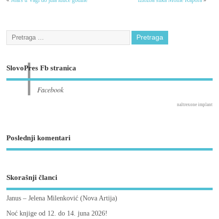
«
Mars u Vagi do jula iduće godine
Izložba slika Mome Kapora
»
SlovoPres Fb stranica
Facebook
naltrexone implant
Poslednji komentari
Skorašnji članci
Janus – Jelena Milenković (Nova Artija)
Noć knjige od 12. do 14. juna 2026!