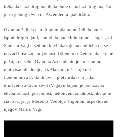
treba da služi drugima ili da bude na usluzi drugima, što
je za jednog Ovna na Ascendentu ipak teško.
Ovan ne želi da je u drugom planu, ne želi da bude
ispod drugih ljudi, kao ni da bude bilo kome „sluga“, ali
Sunce u Vagi u sedmoj kući ukazuje na ambiciju da se
ostvari i realizuje u javnosti i širem okruženju i da skrene
pažnju na sebe. Ovan na Ascendentu je konstantno
motivisan de deluje, a s Marsom u šestoj kući
Lenononova svakodnevica pretvorila se u jedan
društveno aktivni život (Vaga) u kojem je pokazivao
ekcentričnost, posebnost, nekonvencionalnost, liberalne
stavove, jer je Mesec iz Vodolije trigonom aspektovao
njegov Mars u Vagi.