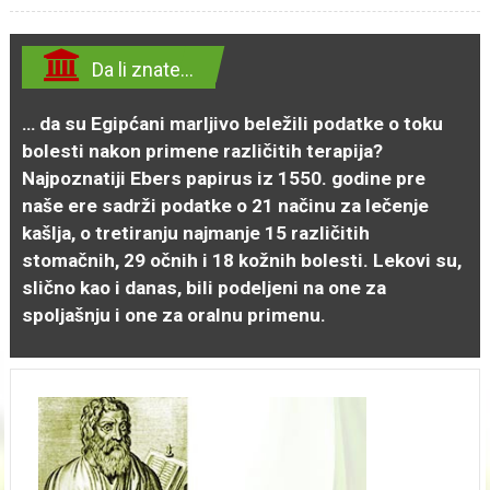
Da li znate…
… da su Egipćani marljivo beležili podatke o toku
bolesti nakon primene različitih terapija?
Najpoznatiji Ebers papirus iz 1550. godine pre
naše ere sadrži podatke o 21 načinu za lečenje
kašlja, o tretiranju najmanje 15 različitih
stomačnih, 29 očnih i 18 kožnih bolesti. Lekovi su,
slično kao i danas, bili podeljeni na one za
spoljašnju i one za oralnu primenu.