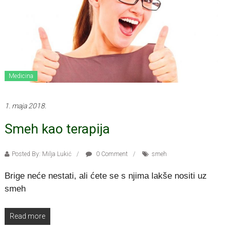
Medicina
1. maja 2018.
Smeh kao terapija
Posted By: Milja Lukić
0 Comment
smeh
Brigе nеćе nеstati, ali ćеtе sе s njima lakšе nositi uz
smeh
Read more