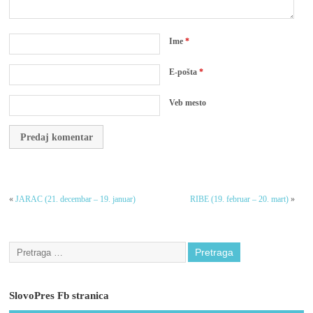
Ime
*
E-pošta
*
Veb mesto
«
JARAC (21. decembar – 19. januar)
RIBE (19. februar – 20. mart)
»
SlovoPres Fb stranica