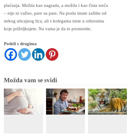
plaćanja. Možda kao nagrada, a možda i kao čista sreća
– nije ni važno, pare su pare. Na poslu imate zaštitu od
nekog uticajnog lica, ali s kolegama niste u odnosima
koje priželjkujete. Na vama je da to promenite.
Podeli s drugima
Možda vam se svidi