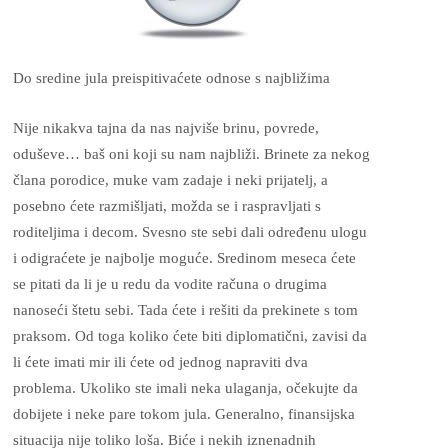
Do sredine jula preispitivaćete odnose s najbližima
Nije nikakva tajna da nas najviše brinu, povrede,
oduševe… baš oni koji su nam najbliži. Brinete za nekog
člana porodice, muke vam zadaje i neki prijatelj, a
posebno ćete razmišljati, možda se i raspravljati s
roditeljima i decom. Svesno ste sebi dali određenu ulogu
i odigraćete je najbolje moguće. Sredinom meseca ćete
se pitati da li je u redu da vodite računa o drugima
nanoseći štetu sebi. Tada ćete i rešiti da prekinete s tom
praksom. Od toga koliko ćete biti diplomatični, zavisi da
li ćete imati mir ili ćete od jednog napraviti dva
problema. Ukoliko ste imali neka ulaganja, očekujte da
dobijete i neke pare tokom jula. Generalno, finansijska
situacija nije toliko loša. Biće i nekih iznenadnih