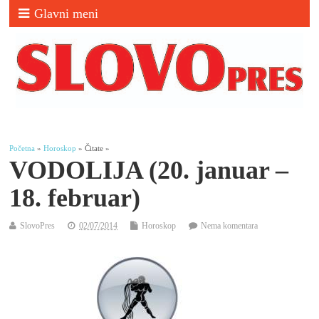
Glavni meni
Početna
»
Horoskop
» Čitate »
VODOLIJA (20. januar –
18. februar)
SlovoPres
02/07/2014
Horoskop
Nema komentara