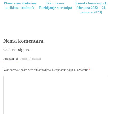
Planetarne vladavine
Bik i hrana:
Kineski horoskop (1.
u ciklusu trudnoće
Razbijanje stereotipa
februara 2022 – 21.
januara 2023)
Nema komentara
Ostavi odgovor
Komentari (0)
Facebook komentari
Vaša adresa e-pošte neće biti objavljena.
Neophodna polja su označena
*