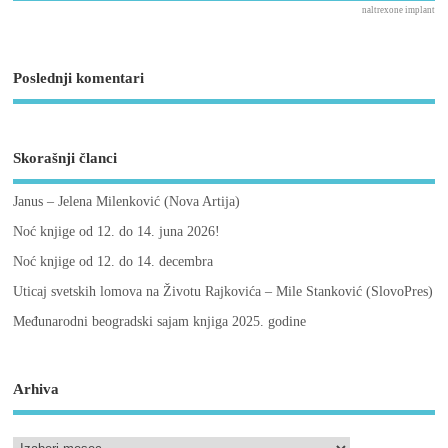
naltrexone implant
Poslednji komentari
Skorašnji članci
Janus – Jelena Milenković (Nova Artija)
Noć knjige od 12. do 14. juna 2026!
Noć knjige od 12. do 14. decembra
Uticaj svetskih lomova na Životu Rajkovića – Mile Stanković (SlovoPres)
Međunarodni beogradski sajam knjiga 2025. godine
Arhiva