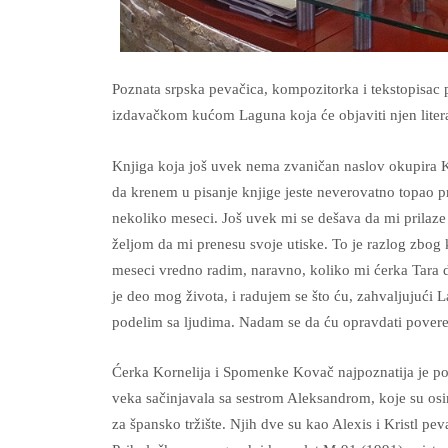
Poznata srpska pevačica, kompozitorka i tekstopisac p
izdavačkom kućom Laguna koja će objaviti njen liter
Knjiga koja još uvek nema zvaničan naslov okupira
da krenem u pisanje knjige jeste neverovatno topao p
nekoliko meseci. Još uvek mi se dešava da mi prilaze
željom da mi prenesu svoje utiske. To je razlog zbog
meseci vredno radim, naravno, koliko mi ćerka Tara d
je deo mog života, i radujem se što ću, zahvaljujući L
podelim sa ljudima. Nadam se da ću opravdati povere
Ćerka Kornelija i Spomenke Kovač najpoznatija je po
veka sačinjavala sa sestrom Aleksandrom, koje su osi
za špansko tržište. Njih dve su kao Alexis i Kristl 