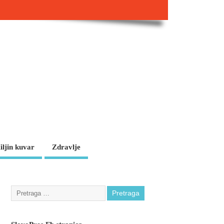
iljin kuvar
Zdravlje