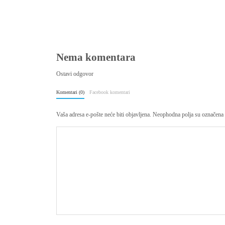
Nema komentara
Ostavi odgovor
Komentari (0)
Facebook komentari
Vaša adresa e-pošte neće biti objavljena.
Neophodna polja su označena