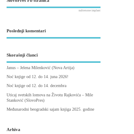
SlovoPres Fb stranica
naltrexone implant
Poslednji komentari
Skorašnji članci
Janus – Jelena Milenković (Nova Artija)
Noć knjige od 12. do 14. juna 2026!
Noć knjige od 12. do 14. decembra
Uticaj svetskih lomova na Životu Rajkovića – Mile
Stanković (SlovoPres)
Međunarodni beogradski sajam knjiga 2025. godine
Arhiva