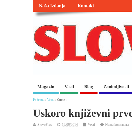
Naša Izdanja
Kontakt
Magazin
Vesti
Blog
Zanimljivosti
Početna
»
Vesti
» Čitate »
Uskoro književni prv
SlovoPres
12/09/2014
Vesti
Nema komentara