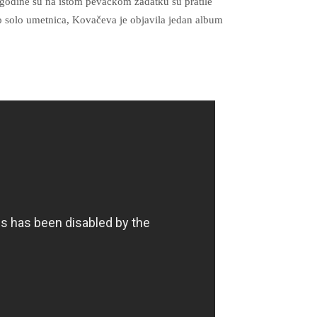
godine su na istom pevačkom zadatku su pratile
 solo umetnica, Kovačeva je objavila jedan album