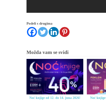
Podeli s drugima
Možda vam se svidi
Noć knjige od 12. do 14. juna 2026!
Noć knjige