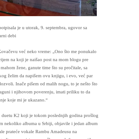
otpisala je u utorak, 9. septembra, ugovor sa
arni debi
 Kovačevu već neko vreme: „Ono što me ponukalo
rijem na koji je naišao post na mom blogu pre
 mahom žene, ganute time što su pročitale, sa
 kog želim da napišem ovu knjigu, i evo, već par
ozvoli. Inače pišem od malih nogu, to je nešto što
aguni i njihovom poverenju, imati priliku to da
nje koje mi je ukazano.“
 duetu K2 koji je tokom poslednjih godina prošlog
m nekoliko albuma u Srbiji, objavile i jedan album
pevale prateće vokale Rambu Amadeusu na