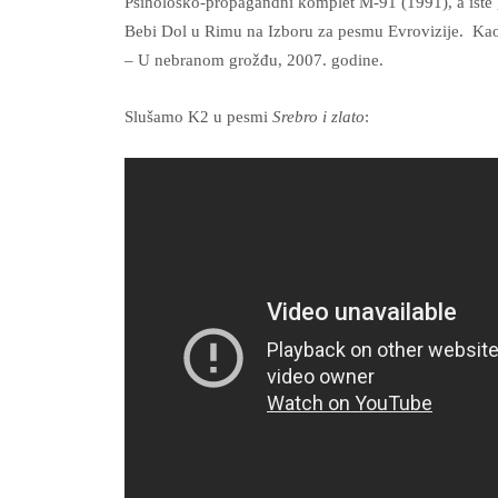
Psihološko-propagandni komplet M-91 (1991), a iste 
Bebi Dol u Rimu na Izboru za pesmu Evrovizije. Kao
– U nebranom grožđu, 2007. godine.
Slušamo K2 u pesmi
Srebro i zlato
: