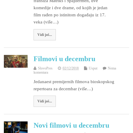
franšiza Matriks i Spajdermen, dve
komedije i dve drame, od kojih je jedan
film rađen po istinitom događaju iz 17.
veka (više…)
Vidi još...
Filmovi u decembru
SlovoPres
02/12/2018
Usput
Nema
komentara
Jedanaest premijernih filmova bioskopskog
repertoara za decembar (više…)
Vidi još...
Novi filmovi u decembru