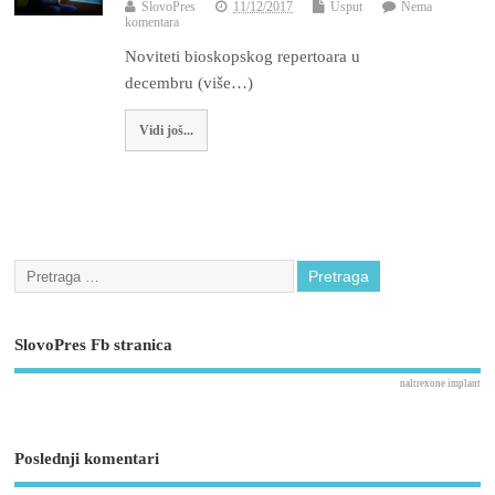
SlovoPres
11/12/2017
Usput
Nema
komentara
Noviteti bioskopskog repertoara u
decembru (više…)
Vidi još...
SlovoPres Fb stranica
naltrexone implant
Poslednji komentari