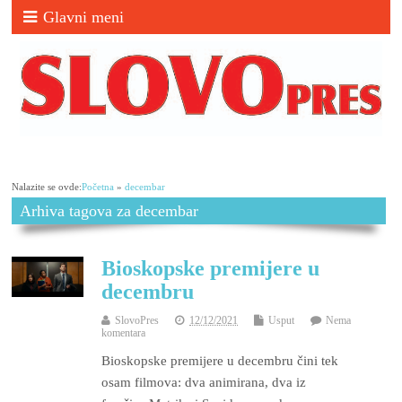
Glavni meni
Nalazite se ovde:
Početna
»
decembar
Arhiva tagova za decembar
Bioskopske premijere u
decembru
SlovoPres
12/12/2021
Usput
Nema
komentara
Bioskopske premijere u decembru čini tek
osam filmova: dva animirana, dva iz