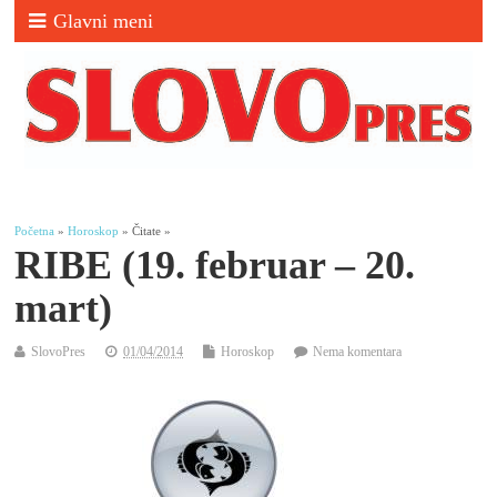
Glavni meni
Početna
»
Horoskop
» Čitate »
RIBE (19. februar – 20.
mart)
SlovoPres
01/04/2014
Horoskop
Nema komentara