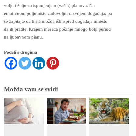
volju i želju za ispunjenjem (vaših) planova. Na
emotivnom polju niste zadovoljni razvojem događaja, pa
se zapitajte da li ste možda išli ispred događaja umesto
da ih pratite. Krajem meseca počinje mnogo bolji period
na ljubavnom planu.
Podeli s drugima
Možda vam se svidi