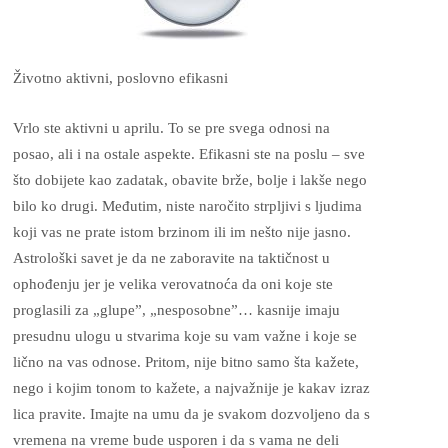
Životno aktivni, poslovno efikasni
Vrlo ste aktivni u aprilu. To se pre svega odnosi na
posao, ali i na ostale aspekte. Efikasni ste na poslu – sve
što dobijete kao zadatak, obavite brže, bolje i lakše nego
bilo ko drugi. Međutim, niste naročito strpljivi s ljudima
koji vas ne prate istom brzinom ili im nešto nije jasno.
Astrološki savet je da ne zaboravite na taktičnost u
ophođenju jer je velika verovatnoća da oni koje ste
proglasili za „glupe”, „nesposobne”… kasnije imaju
presudnu ulogu u stvarima koje su vam važne i koje se
lično na vas odnose. Pritom, nije bitno samo šta kažete,
nego i kojim tonom to kažete, a najvažnije je kakav izraz
lica pravite. Imajte na umu da je svakom dozvoljeno da s
vremena na vreme bude usporen i da s vama ne deli