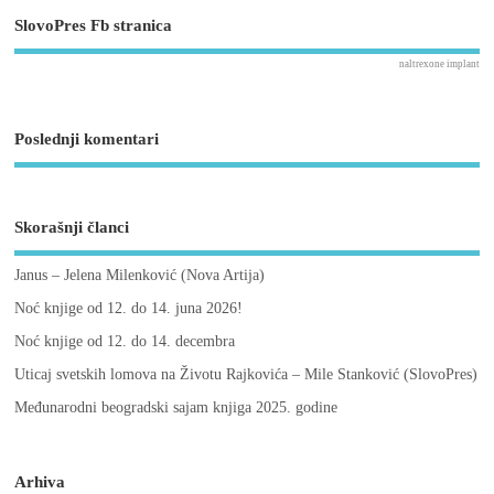
SlovoPres Fb stranica
naltrexone implant
Poslednji komentari
Skorašnji članci
Janus – Jelena Milenković (Nova Artija)
Noć knjige od 12. do 14. juna 2026!
Noć knjige od 12. do 14. decembra
Uticaj svetskih lomova na Životu Rajkovića – Mile Stanković (SlovoPres)
Međunarodni beogradski sajam knjiga 2025. godine
Arhiva