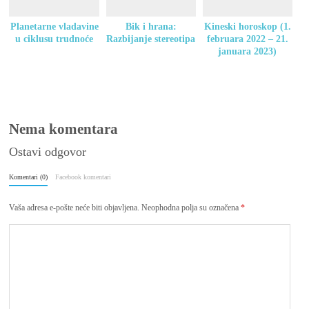
Planetarne vladavine
Bik i hrana:
Kineski horoskop (1.
u ciklusu trudnoće
Razbijanje stereotipa
februara 2022 – 21.
januara 2023)
Nema komentara
Ostavi odgovor
Komentari (0)
Facebook komentari
Vaša adresa e-pošte neće biti objavljena.
Neophodna polja su označena
*