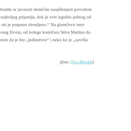
 obratila se javnosti sledećim saopštenjem povodom
najboljeg prijatelja, dok je svet izgubio jednog od
rce mi je potpuno slomljeno.“ Na glumčevu smrt
avnog života, od kolege komičara Stiva Martina do
nio da je bio „jedinstven“ i neko ko je „završio
(foto:
Eva Rinaldi
)