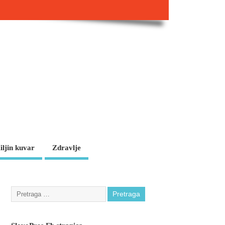
iljin kuvar
Zdravlje