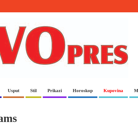
Usput
Stil
Prikazi
Horoskop
Kupovina
M
jams