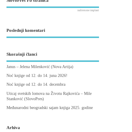
SlovoPres Fb stranica
naltrexone implant
Poslednji komentari
Skorašnji članci
Janus – Jelena Milenković (Nova Artija)
Noć knjige od 12. do 14. juna 2026!
Noć knjige od 12. do 14. decembra
Uticaj svetskih lomova na Životu Rajkovića – Mile
Stanković (SlovoPres)
Međunarodni beogradski sajam knjiga 2025. godine
Arhiva