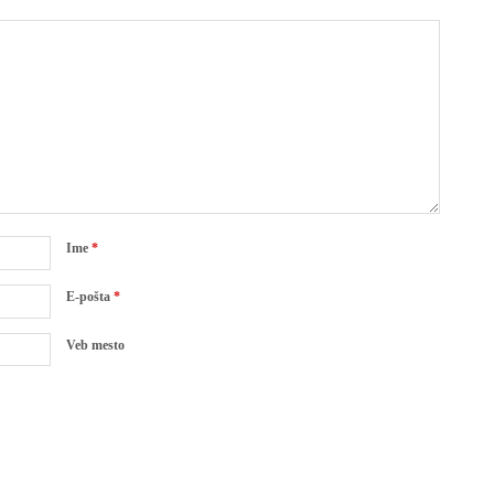
Ime
*
E-pošta
*
Veb mesto