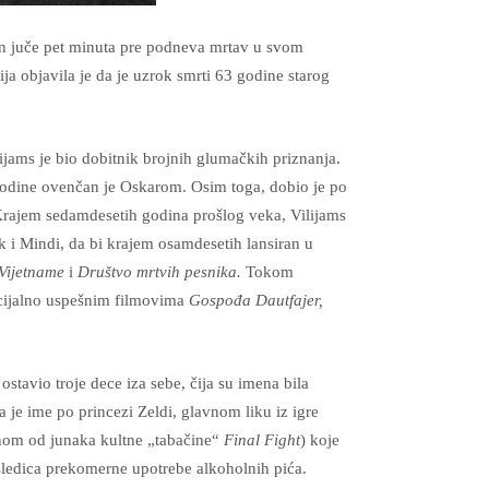
en juče pet minuta pre podneva mrtav u svom
a objavila je da je uzrok smrti 63 godine starog
lijams je bio dobitnik brojnih glumačkih priznanja.
odine ovenčan je Oskarom. Osim toga, dobio je po
 Krajem sedamdesetih godina prošlog veka, Vilijams
k i Mindi, da bi krajem osamdesetih lansiran u
 Vijetname
i
Društvo mrtvih pesnika.
Tokom
rcijalno uspešnim filmovima
Gospođa Dautfajer,
ostavio troje dece iza sebe, čija su imena bila
a je ime po princezi Zeldi, glavnom liku iz igre
dnom od junaka kultne „tabačine“
Final Fight
) koje
osledica prekomerne upotrebe alkoholnih pića.