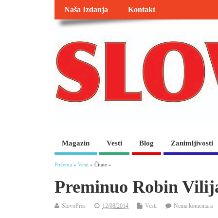
Naša Izdanja
Kontakt
Magazin
Vesti
Blog
Zanimljivosti
Početna
»
Vesti
» Čitate »
Preminuo Robin Vili
SlovoPres
12/08/2014
Vesti
Nema komentara