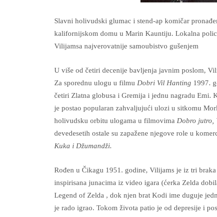
Slavni holivudski glumac i stend-ap komičar pronađ
kalifornijskom domu u Marin Kauntiju. Lokalna policij
Vilijamsa najverovatnije samoubistvo gušenjem
U više od četiri decenije bavljenja javnim poslom, Vi
Za sporednu ulogu u filmu
Dobri Vil Hanting
1997. g
četiri Zlatna globusa i Gremija i jednu nagradu Emi.
je postao popularan zahvaljujući ulozi u sitkomu Mor
holivudsku orbitu ulogama u filmovima
Dobro jutro,
devedesetih ostale su zapažene njegove role u kome
Kuka i Džumandži.
Rođen u Čikagu 1951. godine, Vilijams je iz tri braka 
inspirisana junacima iz video igara (ćerka Zelda dobil
Legend of Zelda , dok njen brat Kodi ime duguje je
je rado igrao. Tokom života patio je od depresije i p