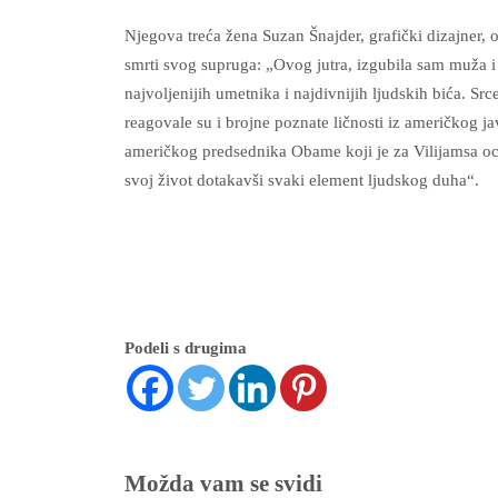
Njegova treća žena Suzan Šnajder, grafički dizajner,
smrti svog supruga: „Ovog jutra, izgubila sam muža i 
najvoljenijih umetnika i najdivnijih ljudskih bića. S
reagovale su i brojne poznate ličnosti iz američkog j
američkog predsednika Obame koji je za Vilijamsa oce
svoj život dotakavši svaki element ljudskog duha“.
Podeli s drugima
Možda vam se svidi