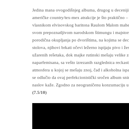
Jedina mana ovogodišnjeg albuma, drugog u decenij
američke country/tex-mex atrakcije je što praktično
vlasnikom elvisovskog baritona Raulom Malom maher
svom prepoznatljivom narodskom štimungu i majstorsk
porodična okupljanja po dvorištima, na kojima se dec
stolova, njihovi brkati očevi ležerno ispijaju pivo i ž
užarenih rešetaka, dok majke rutinski mešaju velike zd
naparfemisana, sa vešto izrezanih razglednica reckas
atmosfera u kojoj se mešaju znoj, čađ i alkoholna isp
se odlučio da ovaj perfekcionistički sročen album sn
naslov kaže. Zgodno za neograničenu konzumaciju u 
(7.5/10)