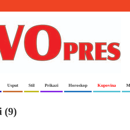
Usput
Stil
Prikazi
Horoskop
Kupovina
M
 (9)