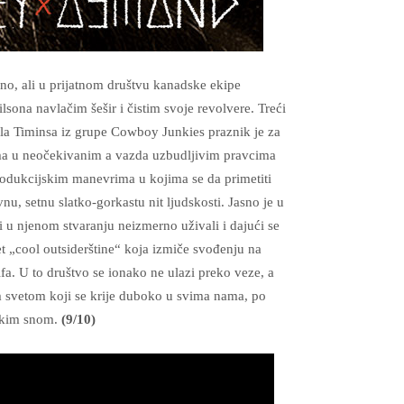
no, ali u prijatnom društvu kanadske ekipe
ona navlačim šešir i čistim svoje revolvere. Treći
kla Timinsa iz grupe Cowboy Junkies praznik je za
otima u neočekivanim a vazda uzbudljivim pravcima
produkcijskim manevrima u kojima se da primetiti
u, setnu slatko-gorkastu nit ljudskosti. Jasno je u
i u njenom stvaranju neizmerno uživali i dajući se
et „cool outsiderštine“ koja izmiče svođenju na
. U to društvo se ionako ne ulazi preko veze, a
m svetom koji se krije duboko u svima nama, po
ičkim snom.
(9/10)