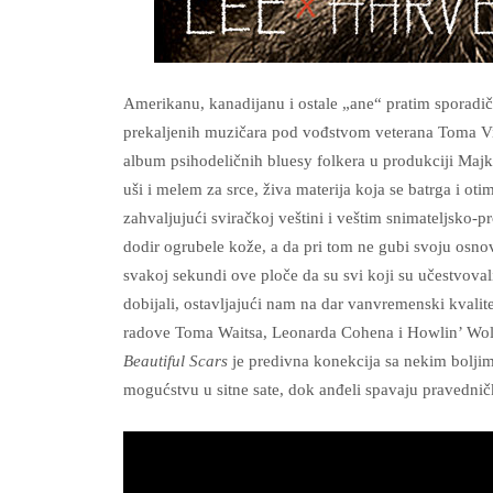
Amerikanu, kanadijanu i ostale „ane“ pratim sporadič
prekaljenih muzičara pod vođstvom veterana Toma Vils
album psihodeličnih bluesy folkera u produkciji Maj
uši i melem za srce, živa materija koja se batrga i 
zahvaljujući sviračkoj veštini i veštim snimateljsko-
dodir ogrubele kože, a da pri tom ne gubi svoju osnovn
svakoj sekundi ove ploče da su svi koji su učestvoval
dobijali, ostavljajući nam na dar vanvremenski kvalit
radove Toma Waitsa, Leonarda Cohena i Howlin’ Wolfa
Beautiful Scars
je predivna konekcija sa nekim bolji
mogućstvu u sitne sate, dok anđeli spavaju pravedn