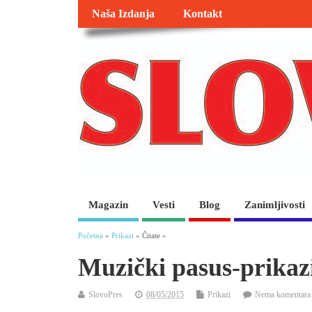
Naša Izdanja
Kontakt
Magazin
Vesti
Blog
Zanimljivosti
Početna
»
Prikazi
» Čitate »
Muzički pasus-prikazi
SlovoPres
08/05/2015
Prikazi
Nema komentara