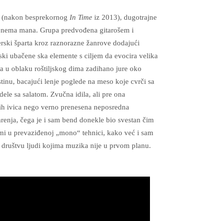
i (nakon besprekornog
In Time
iz 2013), dugotrajne
 – nema mana. Grupa predvođena gitarošem i
ski šparta kroz raznorazne žanrove dodajući
i ubačene ska elemente s ciljem da evocira velika
a u oblaku roštiljskog dima zadihano jure oko
estinu, bacajući lenje poglede na meso koje cvrči sa
ele sa salatom. Zvučna idila, ali pre ona
tih ivica nego verno prenesena neposredna
arenja, čega je i sam bend donekle bio svestan čim
imi u prevaziđenoj „mono“ tehnici, kako već i sam
društvu ljudi kojima muzika nije u prvom planu.