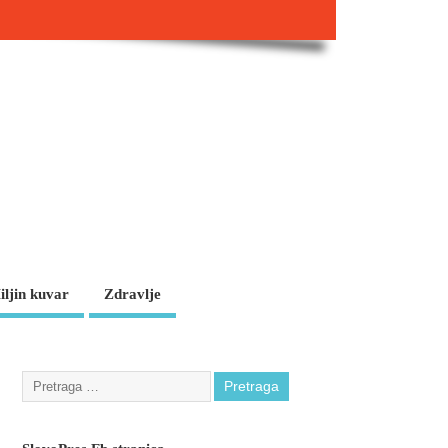
iljin kuvar
Zdravlje