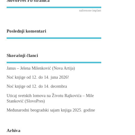
SlovoPres Fb stranica
naltrexone implant
Poslednji komentari
Skorašnji članci
Janus – Jelena Milenković (Nova Artija)
Noć knjige od 12. do 14. juna 2026!
Noć knjige od 12. do 14. decembra
Uticaj svetskih lomova na Životu Rajkovića – Mile
Stanković (SlovoPres)
Međunarodni beogradski sajam knjiga 2025. godine
Arhiva