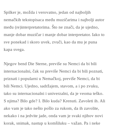
Spilker je, možda i verovatno, jedan od najboljih
nemačkih tekstopisaca među muzičarima i najbolji autor
među (re)interpretatorima. Što ne znači, da je ujedno,
manje dobar muzičar i manje dobar interpretator. Iako to
sve ponekad i skoro uvek, zvuči, kao da mu je puna
kapa svega.
Njegov bend Die Sterne, previše su Nemci da bi bili
internacionalni, čak su previše Nemci da bi bili poznati,
priznati i popularni u Nemačkoj, previše Nemci, da bi
bili Nemci. Ujedno, sadržajem, stavom, a i po zvuku,
tako su internacionalni i univerzalni, da je veoma teško.
S njima? Bilo gde? I. Bilo kuda? Krenuti. Zavoleti ih. Ali
ako vam je tako nešto pošlo za rukom, da ih zavolite,
nekako i na jedvite jade, onda vam je svaki njihov novi
korak, snimak, nastup u komšiluku – važan. Pa i neke