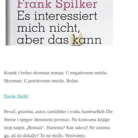
Kratak i bolno skroman roman. U negativnom smislu.
Skroman. U pozitivnom smislu. Bolan.
Dario Stajić
Pevač, gitarista, autor, (anti)lider i vođa, hamburških Die
Sterne i njegov literaturni prvenac. Na koricama knjige
stoji natpis „Roman“. Harizma? Kao takva? Ne zanima
ga, ali da dokaže? To ne može. Verovatno.