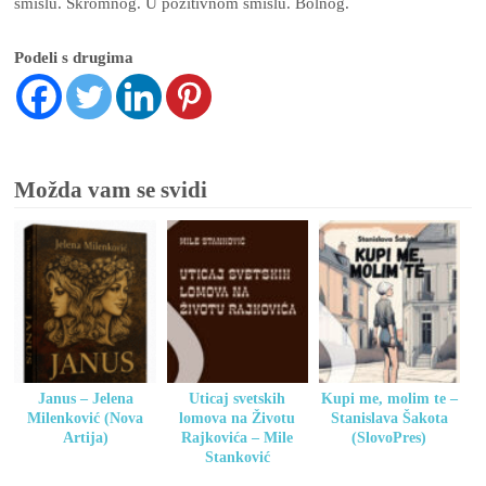
smislu. Skromnog. U pozitivnom smislu. Bolnog.
Podeli s drugima
Možda vam se svidi
Janus – Jelena
Uticaj svetskih
Kupi me, molim te –
Milenković (Nova
lomova na Životu
Stanislava Šakota
Artija)
Rajkovića – Mile
(SlovoPres)
Stanković
(SlovoPres)