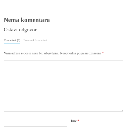
Nema komentara
Ostavi odgovor
Komentari (0)
Facebook komentari
Vaša adresa e-pošte neće biti objavljena.
Neophodna polja su označena
*
Ime
*