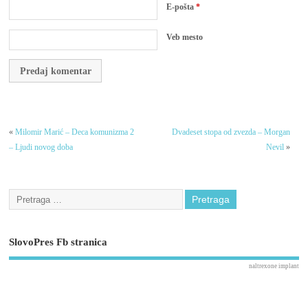
E-pošta
*
Veb mesto
«
Milomir Marić – Deca komunizma 2
Dvadeset stopa od zvezda – Morgan
– Ljudi novog doba
Nevil
»
SlovoPres Fb stranica
naltrexone implant