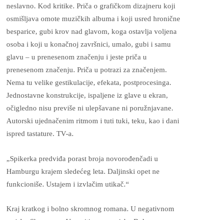
neslavno. Kod kritike. Priča o grafičkom dizajneru koji
osmišljava omote muzičkih albuma i koji usred hronične
besparice, gubi krov nad glavom, koga ostavlja voljena
osoba i koji u konačnoj završnici, umalo, gubi i samu
glavu – u prenesenom značenju i jeste priča u
prenesenom značenju. Priča u potrazi za značenjem.
Nema tu velike gestikulacije, efekata, postprocesinga.
Jednostavne konstrukcije, ispaljene iz glave u ekran,
očigledno nisu previše ni ulepšavane ni poružnjavane.
Autorski ujednačenim ritmom i tuti tuki, teku, kao i dani
ispred tastature. TV-a.
„Spikerka predviđa porast broja novorođenčadi u
Hamburgu krajem sledećeg leta. Daljinski opet ne
funkcioniše. Ustajem i izvlačim utikač.“
Kraj kratkog i bolno skromnog romana. U negativnom