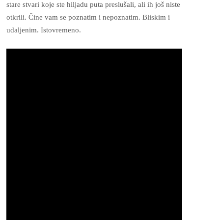
stare stvari koje ste hiljadu puta preslušali, ali ih još niste
otkrili. Čine vam se poznatim i nepoznatim. Bliskim i
udaljenim. Istovremeno.