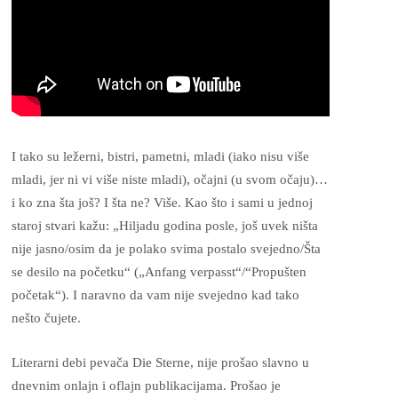
I tako su ležerni, bistri, pametni, mladi (iako nisu više
mladi, jer ni vi više niste mladi), očajni (u svom očaju)…
i ko zna šta još? I šta ne? Više. Kao što i sami u jednoj
staroj stvari kažu: „Hiljadu godina posle, još uvek ništa
nije jasno/osim da je polako svima postalo svejedno/Šta
se desilo na početku“ („Anfang verpasst“/“Propušten
početak“). I naravno da vam nije svejedno kad tako
nešto čujete.
Literarni debi pevača Die Sterne, nije prošao slavno u
dnevnim onlajn i oflajn publikacijama. Prošao je