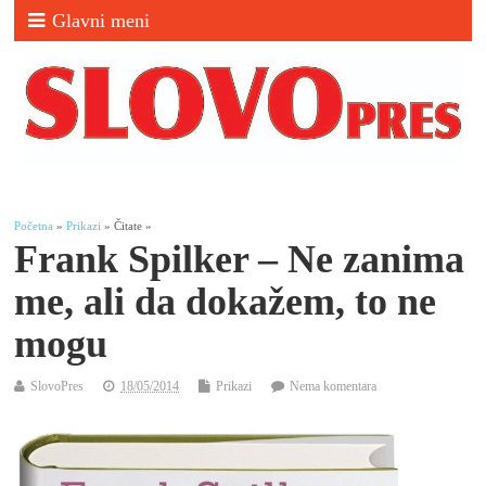
Glavni meni
Početna
»
Prikazi
» Čitate »
Frank Spilker – Ne zanima
me, ali da dokažem, to ne
mogu
SlovoPres
18/05/2014
Prikazi
Nema komentara