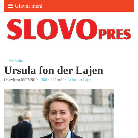
Glavni meni
← Prethodna
Ursula fon der Lajen
Objavljeno
06/07/2019
u
500 × 335
in
Ursula fon der Lajen
.