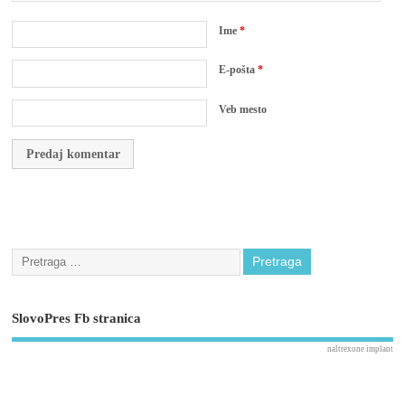
Ime
*
E-pošta
*
Veb mesto
SlovoPres Fb stranica
naltrexone implant