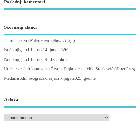
Poslednji komentari
Skorašnji članci
Janus – Jelena Milenković (Nova Artija)
Noć knjige od 12. do 14. juna 2026!
Noć knjige od 12. do 14. decembra
Uticaj svetskih lomova na Životu Rajkovića – Mile Stanković (SlovoPres)
Međunarodni beogradski sajam knjiga 2025. godine
Arhiva