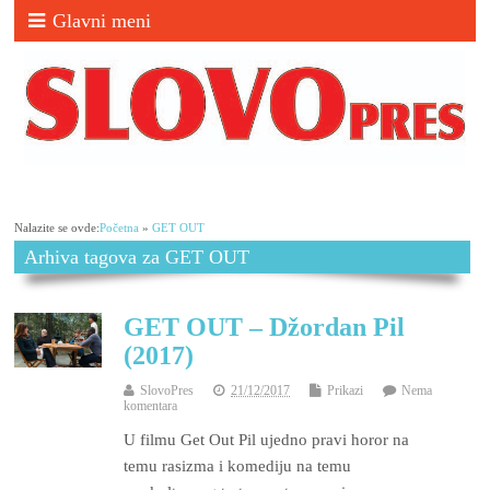
Glavni meni
Nalazite se ovde:
Početna
»
GET OUT
Arhiva tagova za GET OUT
GET OUT – Džordan Pil
(2017)
SlovoPres
21/12/2017
Prikazi
Nema
komentara
U filmu Get Out Pil ujedno pravi horor na
temu rasizma i komediju na temu