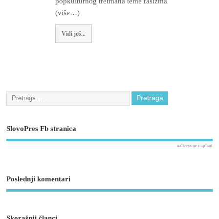
popkulturnog tretmana teme rasizma
(više…)
Vidi još...
SlovoPres Fb stranica
naltrexone implant
Poslednji komentari
Skorašnji članci