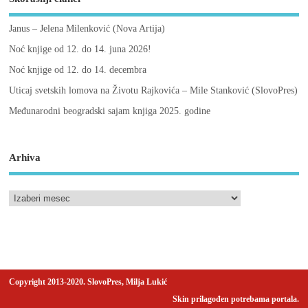
Janus – Jelena Milenković (Nova Artija)
Noć knjige od 12. do 14. juna 2026!
Noć knjige od 12. do 14. decembra
Uticaj svetskih lomova na Životu Rajkovića – Mile Stanković (SlovoPres)
Međunarodni beogradski sajam knjiga 2025. godine
Arhiva
Copyright 2013-2020. SlovoPres, Milja Lukić
Skin prilagođen potrebama portala.