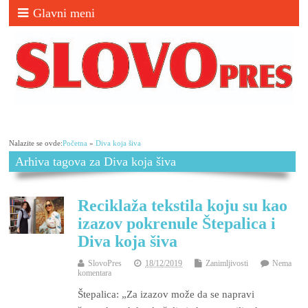
Glavni meni
Nalazite se ovde:
Početna
»
Diva koja šiva
Arhiva tagova za Diva koja šiva
Reciklaža tekstila koju su kao
izazov pokrenule Štepalica i
Diva koja šiva
SlovoPres
18/12/2019
Zanimljivosti
Nema
komentara
Štepalica: „Za izazov može da se napravi