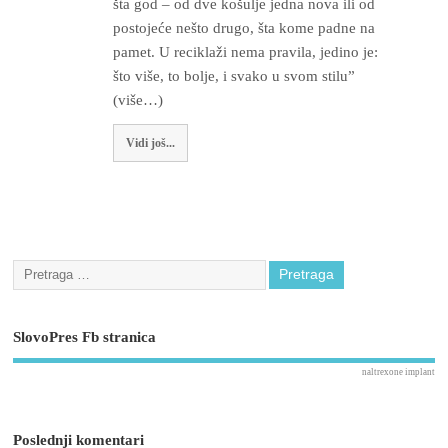
šta god – od dve košulje jedna nova ili od
postojeće nešto drugo, šta kome padne na
pamet. U reciklaži nema pravila, jedino je:
što više, to bolje, i svako u svom stilu”
(više…)
Vidi još...
SlovoPres Fb stranica
naltrexone implant
Poslednji komentari