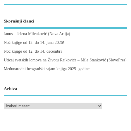
Skorašnji članci
Janus – Jelena Milenković (Nova Artija)
Noć knjige od 12. do 14. juna 2026!
Noć knjige od 12. do 14. decembra
Uticaj svetskih lomova na Životu Rajkovića – Mile Stanković (SlovoPres)
Međunarodni beogradski sajam knjiga 2025. godine
Arhiva