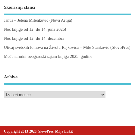
Skorašnji članci
Janus – Jelena Milenković (Nova Artija)
Noć knjige od 12. do 14. juna 2026!
Noć knjige od 12. do 14. decembra
Uticaj svetskih lomova na Životu Rajkovića – Mile Stanković (SlovoPres)
Međunarodni beogradski sajam knjiga 2025. godine
Arhiva
Copyright 2013-2020. SlovoPres, Milja Lukić