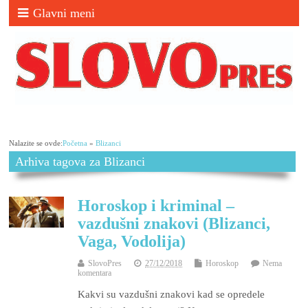
Glavni meni
Nalazite se ovde:
Početna
»
Blizanci
Arhiva tagova za Blizanci
Horoskop i kriminal –
vazdušni znakovi (Blizanci,
Vaga, Vodolija)
SlovoPres
27/12/2018
Horoskop
Nema
komentara
Kakvi su vazdušni znakovi kad se opredele