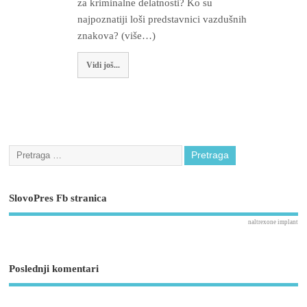
za kriminalne delatnosti? Ko su
najpoznatiji loši predstavnici vazdušnih
znakova? (više…)
Vidi još...
SlovoPres Fb stranica
naltrexone implant
Poslednji komentari