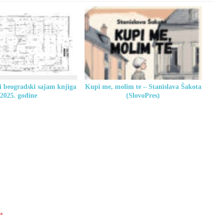
 beogradski sajam knjiga
Kupi me, molim te – Stanislava Šakota
2025. godine
(SlovoPres)
*