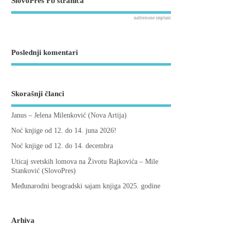
SlovoPres Fb stranica
naltrexone implant
Poslednji komentari
Skorašnji članci
Janus – Jelena Milenković (Nova Artija)
Noć knjige od 12. do 14. juna 2026!
Noć knjige od 12. do 14. decembra
Uticaj svetskih lomova na Životu Rajkovića – Mile
Stanković (SlovoPres)
Međunarodni beogradski sajam knjiga 2025. godine
Arhiva