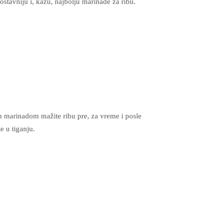
ostavniju i, kažu, najbolju marinade za ribu.
m marinadom mažite ribu pre, za vreme i posle
te u tiganju.