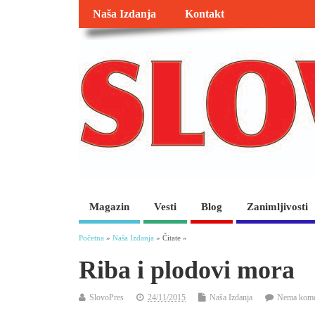
Naša Izdanja
Kontakt
Magazin
Vesti
Blog
Zanimljivosti
Početna
»
Naša Izdanja
» Čitate »
Riba i plodovi mora
SlovoPres
24/11/2015
Naša Izdanja
Nema kome