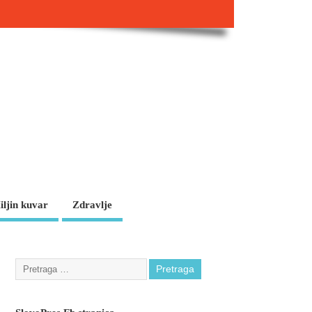
iljin kuvar
Zdravlje