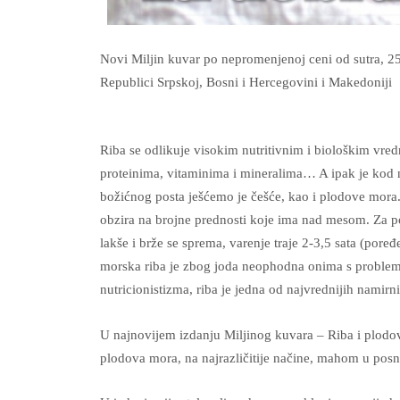
Novi Miljin kuvar po nepromenjenoj ceni od sutra, 25
Republici Srpskoj, Bosni i Hercegovini i Makedoniji
Riba se odlikuje visokim nutritivnim i biološkim vredn
proteinima, vitaminima i mineralima… A ipak je kod n
božićnog posta ješćemo je češće, kao i plodove mora. 
obzira na brojne prednosti koje ima nad mesom. Za po
lakše i brže se sprema, varenje traje 2-3,5 sata (poređe
morska riba je zbog joda neophodna onima s problemo
nutricionistizma, riba je jedna od najvrednijih namirni
U najnovijem izdanju Miljinog kuvara – Riba i plodovi
plodova mora, na najrazličitije načine, mahom u posno