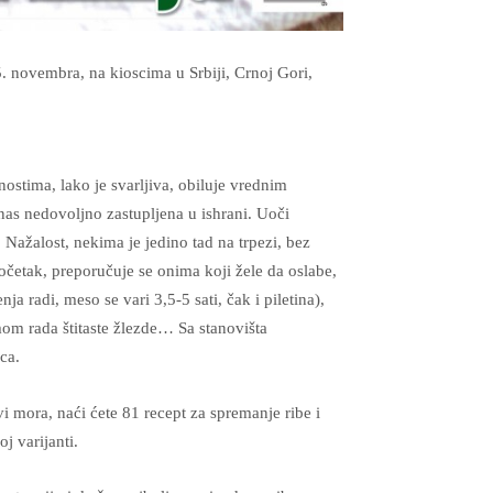
. novembra, na kioscima u Srbiji, Crnoj Gori,
ostima, lako je svarljiva, obiluje vrednim
as nedovoljno zastupljena u ishrani. Uoči
Nažalost, nekima je jedino tad na trpezi, bez
četak, preporučuje se onima koji žele da oslabe,
nja radi, meso se vari 3,5-5 sati, čak i piletina),
m rada štitaste žlezde… Sa stanovišta
ca.
 mora, naći ćete 81 recept za spremanje ribe i
j varijanti.