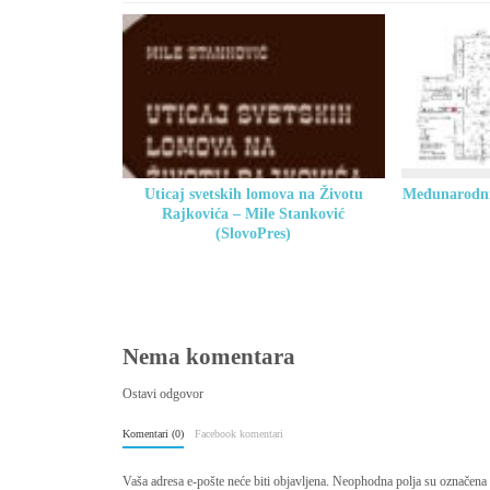
Uticaj svetskih lomova na Životu
Međunarodni
Rajkovića – Mile Stanković
(SlovoPres)
Nema komentara
Ostavi odgovor
Komentari (0)
Facebook komentari
Vaša adresa e-pošte neće biti objavljena.
Neophodna polja su označena