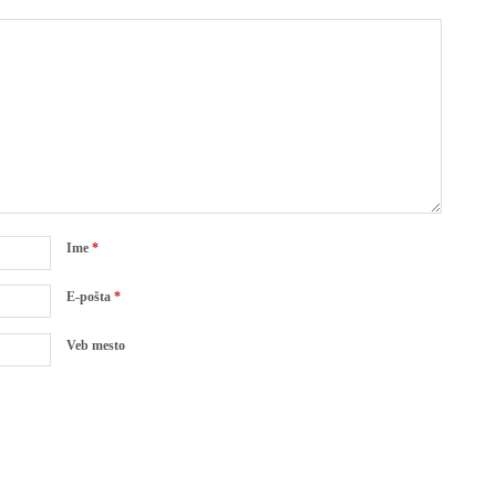
Ime
*
E-pošta
*
Veb mesto