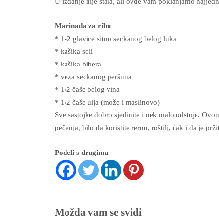
U izdanje nije stala, ali ovde vam poklanjamo najjedn
Marinada za ribu
* 1-2 glavice sitno seckanog belog luka
* kašika soli
* kašika bibera
* veza seckanog peršuna
* 1/2 čaše belog vina
* 1/2 čaše ulja (može i maslinovo)
Sve sastojke dobro sjedinite i nek malo odstoje. Ovo
pečenja, bilo da koristite rernu, roštilj, čak i da je prži
Podeli s drugima
Možda vam se svidi