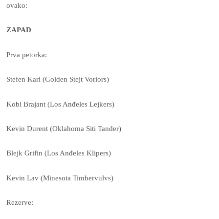
ovako:
ZAPAD
Prva petorka:
Stefen Kari (Golden Stejt Voriors)
Kobi Brajant (Los Anđeles Lejkers)
Kevin Durent (Oklahoma Siti Tander)
Blejk Grifin (Los Anđeles Klipers)
Kevin Lav (Minesota Timbervulvs)
Rezerve: