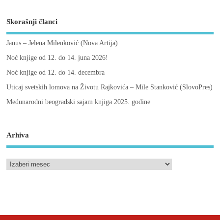
Skorašnji članci
Janus – Jelena Milenković (Nova Artija)
Noć knjige od 12. do 14. juna 2026!
Noć knjige od 12. do 14. decembra
Uticaj svetskih lomova na Životu Rajkovića – Mile Stanković (SlovoPres)
Međunarodni beogradski sajam knjiga 2025. godine
Arhiva