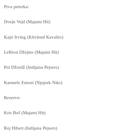
Prva petorka:
Dvejn Vejd (Majami Hit)
Kajri Irving (Klivlend Kavalirs)
LeBron Džejms (Majami Hit)
Pol Džordž (Indijana Pejsers)
Karmelo Entoni (Njujork Niks)
Rezerve:
Kris Boš (Majami Hit)
Roj Hibert (Indijana Pejsers)