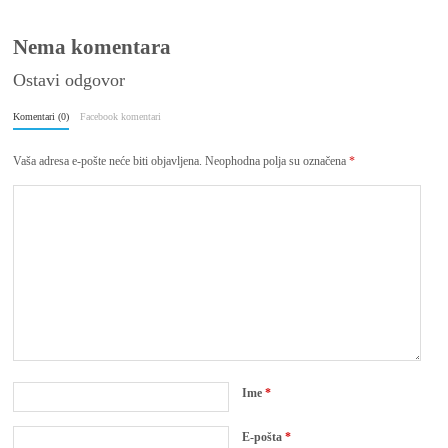
Nema komentara
Ostavi odgovor
Komentari (0)
Facebook komentari
Vaša adresa e-pošte neće biti objavljena.
Neophodna polja su označena
*
Ime
*
E-pošta
*