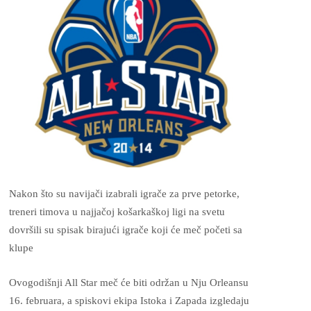
Nakon što su navijači izabrali igrače za prve petorke,
treneri timova u najjačoj košarkaškoj ligi na svetu
dovršili su spisak birajući igrače koji će meč početi sa
klupe
Ovogodišnji All Star meč će biti održan u Nju Orleansu
16. februara, a spiskovi ekipa Istoka i Zapada izgledaju