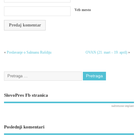
Veb mesto
«
Predavanje o Salmanu Rušdiju
OVAN (21. mart – 19. april)
»
SlovoPres Fb stranica
naltrexone implant
Poslednji komentari