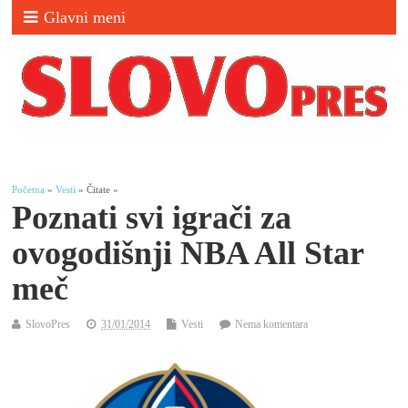
Glavni meni
Početna
»
Vesti
» Čitate »
Poznati svi igrači za
ovogodišnji NBA All Star
meč
SlovoPres
31/01/2014
Vesti
Nema komentara