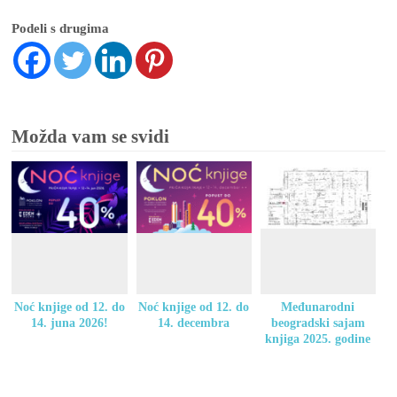
Podeli s drugima
Možda vam se svidi
Noć knjige od 12. do
Noć knjige od 12. do
Međunarodni
14. juna 2026!
14. decembra
beogradski sajam
knjiga 2025. godine