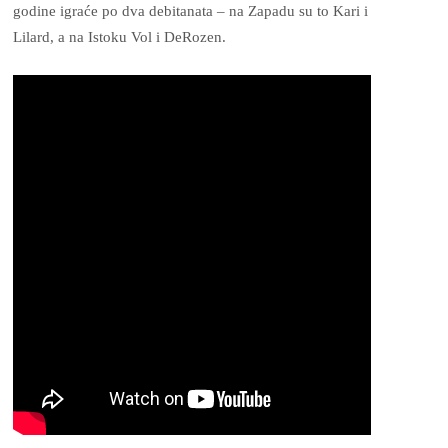
godine igraće po dva debitanata – na Zapadu su to Kari i
Lilard, a na Istoku Vol i DeRozen.