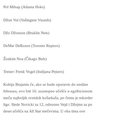
Pol Milsap (Atlanta Hoks)
Džon Vol (Vašington Vizards)
Džo Džonson (Bruklin Nets)
DeMar DeRozen (Toronto Reptors)
Žoakim Noa (Čikago Buls)
Trener: Frenk Vogel (Indijana Pejsers)
Kobiju Brajantu će, ako se bude oporavio do sredine
februara, ovo biti 16. uzastopno učešće u egzibicionom
meču najboljih svetskih košarkaša, po čemu je rekorder
lige. Slede Novicki sa 12, odnosno Vejd i Džejms sa po
deset učešća na All Star mečevima. U oba tima ove