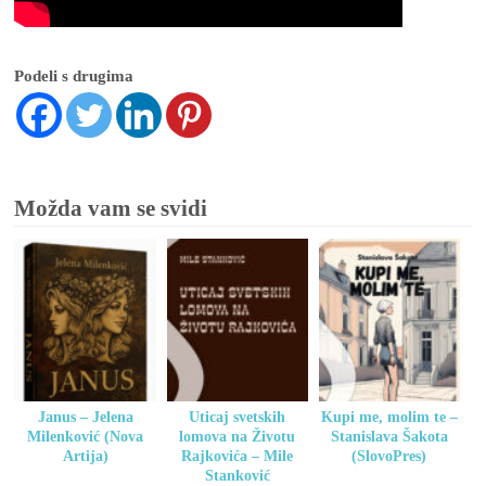
Podeli s drugima
Možda vam se svidi
Janus – Jelena
Uticaj svetskih
Kupi me, molim te –
Milenković (Nova
lomova na Životu
Stanislava Šakota
Artija)
Rajkovića – Mile
(SlovoPres)
Stanković