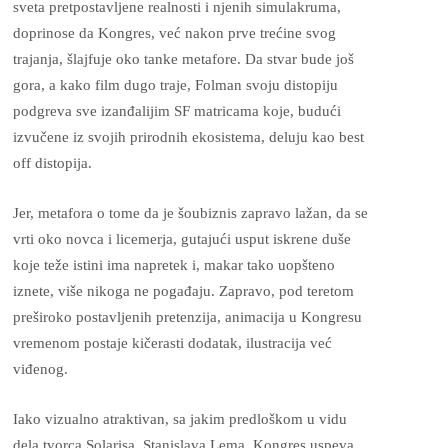
sveta pretpostavljene realnosti i njenih simulakruma,
doprinose da Kongres, već nakon prve trećine svog
trajanja, šlajfuje oko tanke metafore. Da stvar bude još
gora, a kako film dugo traje, Folman svoju distopiju
podgreva sve izanđalijim SF matricama koje, budući
izvučene iz svojih prirodnih ekosistema, deluju kao best
off distopija.
Jer, metafora o tome da je šoubiznis zapravo lažan, da se
vrti oko novca i licemerja, gutajući usput iskrene duše
koje teže istini ima napretek i, makar tako uopšteno
iznete, više nikoga ne pogađaju. Zapravo, pod teretom
preširoko postavljenih pretenzija, animacija u Kongresu
vremenom postaje kičerasti dodatak, ilustracija već
viđenog.
Iako vizualno atraktivan, sa jakim predloškom u vidu
dela tvorca Solarisa, Stanislava Lema, Kongres uspeva