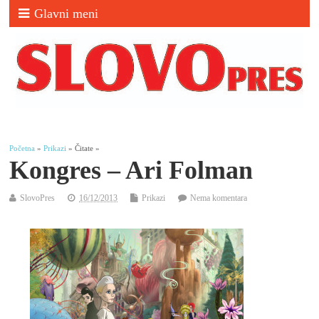
Glavni meni
Početna
»
Prikazi
» Čitate »
Kongres – Ari Folman
SlovoPres
16/12/2013
Prikazi
Nema komentara