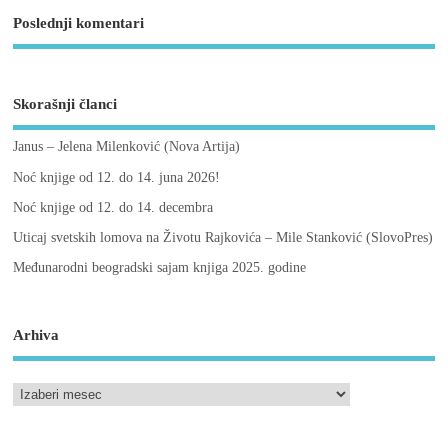
Poslednji komentari
Skorašnji članci
Janus – Jelena Milenković (Nova Artija)
Noć knjige od 12. do 14. juna 2026!
Noć knjige od 12. do 14. decembra
Uticaj svetskih lomova na Životu Rajkovića – Mile Stanković (SlovoPres)
Međunarodni beogradski sajam knjiga 2025. godine
Arhiva