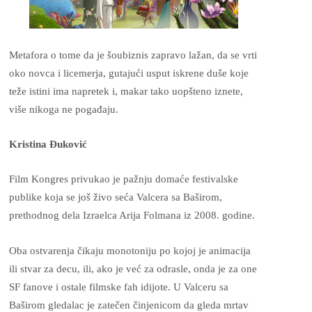
Metafora o tome da je šoubiznis zapravo lažan, da se vrti
oko novca i licemerja, gutajući usput iskrene duše koje
teže istini ima napretek i, makar tako uopšteno iznete,
više nikoga ne pogađaju.
Kristina Đuković
Film Kongres privukao je pažnju domaće festivalske
publike koja se još živo seća Valcera sa Baširom,
prethodnog dela Izraelca Arija Folmana iz 2008. godine.
Oba ostvarenja čikaju monotoniju po kojoj je animacija
ili stvar za decu, ili, ako je već za odrasle, onda je za one
SF fanove i ostale filmske fah idijote. U Valceru sa
Baširom gledalac je zatečen činjenicom da gleda mrtav