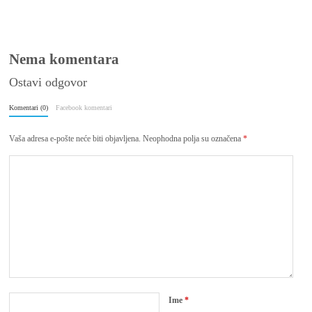
(SlovoPres)
Nema komentara
Ostavi odgovor
Komentari (0)
Facebook komentari
Vaša adresa e-pošte neće biti objavljena.
Neophodna polja su označena
*
Ime
*