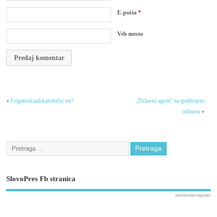
E-pošta
*
Veb mesto
«
Frigatriskaidekafobični ste?
„Državni agent“ na godišnjem
odmoru
»
SlovoPres Fb stranica
naltrexone implant