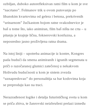
ozbiljan, duboko autorefleksivan ratni film u kom je sve
“nacrtano”. Folmanov trik u ovom putovanju po
libanskim kvartovima od gelera i betona, prekrivenih
“urinarnom” žućkastom bojom ratne svakodnevice je
baš u tome što, iako animiran, film baš ništa ne crta – u
pitanju je krajnje lična, foknerovski konfuzna, a
neposredno jasno proživljena ratna drama.
Na istoj liniji – upotreba animacije iz kontre, Kongres
pada budući da smena animiranih i igranih segmenata u
priči o razočaranoj glumici zatečenoj u nekakvom
Holivudu budućnosti u kom je sistem zvezda
“uznapredovao” do personalitija sa bar kodovima koja
se preprodaju kao na traci.
Nerazrađenost logike i detalja futurističkog sveta u kom
se priča zbiva, te žanrovski neizbrušeni prelazi između