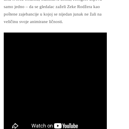
samo jedno – da se gledalac zaželi Zeke Rodžera kao
poštene zajebancije u kojoj se nijedan junak ne žali na
veličinu svoje animirane ličnosti.