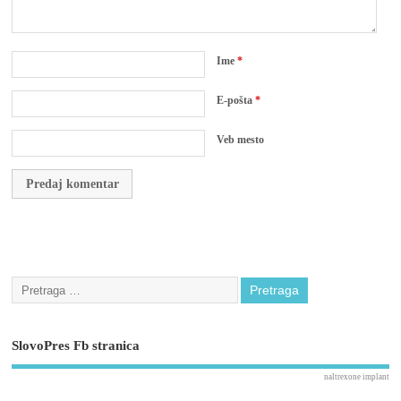
Ime
*
E-pošta
*
Veb mesto
SlovoPres Fb stranica
naltrexone implant