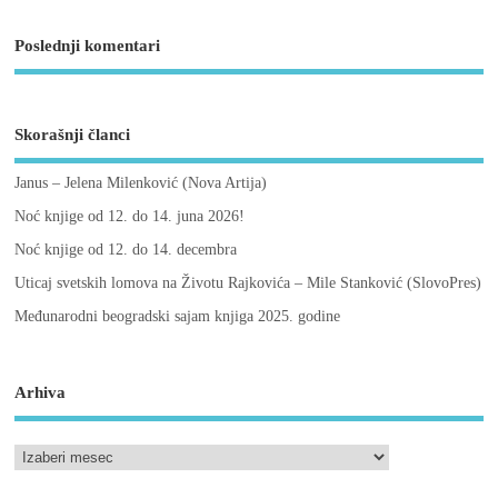
Poslednji komentari
Skorašnji članci
Janus – Jelena Milenković (Nova Artija)
Noć knjige od 12. do 14. juna 2026!
Noć knjige od 12. do 14. decembra
Uticaj svetskih lomova na Životu Rajkovića – Mile Stanković (SlovoPres)
Međunarodni beogradski sajam knjiga 2025. godine
Arhiva