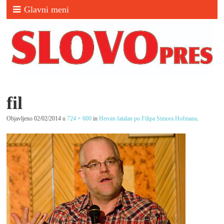
Glavni meni
fil
Objavljeno
02/02/2014
u
724 × 600
in
Heroin fatalan po Filipa Simora Hofmana
.