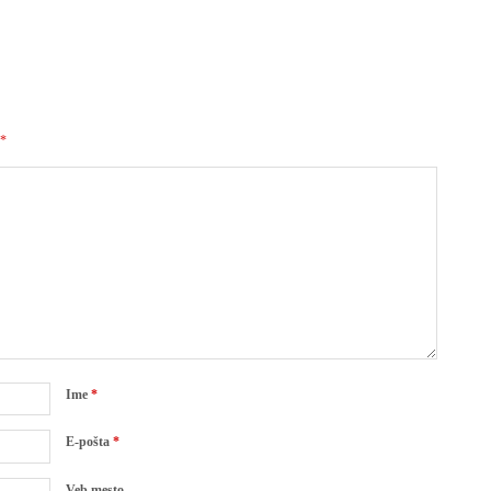
*
Ime
*
E-pošta
*
Veb mesto