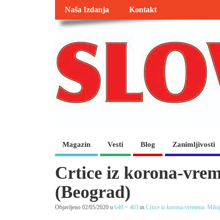
Naša Izdanja
Kontakt
Magazin
Vesti
Blog
Zanimljivosti
Crtice iz korona-vrem
(Beograd)
Objavljeno
02/05/2020
u
640 × 403
in
Crtice iz korona-vremena: Milo