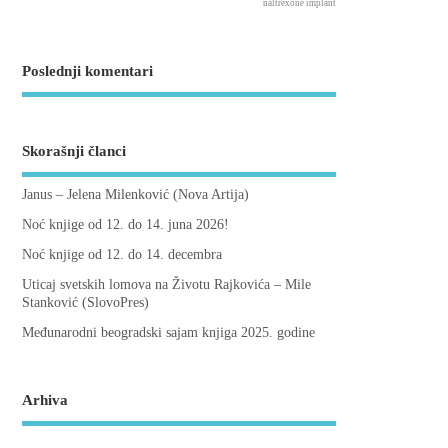
naltrexone implant
Poslednji komentari
Skorašnji članci
Janus – Jelena Milenković (Nova Artija)
Noć knjige od 12. do 14. juna 2026!
Noć knjige od 12. do 14. decembra
Uticaj svetskih lomova na Životu Rajkovića – Mile
Stanković (SlovoPres)
Međunarodni beogradski sajam knjiga 2025. godine
Arhiva