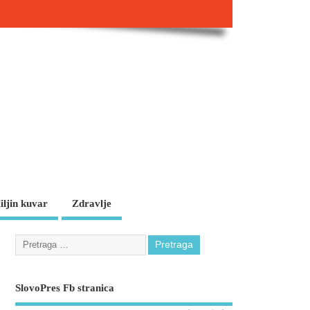
iljin kuvar
Zdravlje
SlovoPres Fb stranica