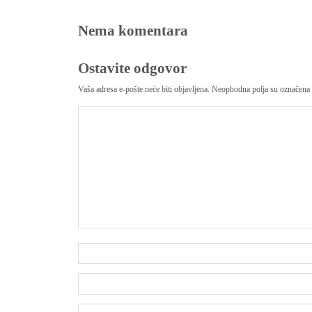
Nema komentara
Ostavite odgovor
Vaša adresa e-pošte neće biti objavljena.
Neophodna polja su označena