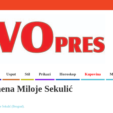
Usput
Stil
Prikazi
Horoskop
Kupovina
M
ena Miloje Sekulić
je Sekulić (Beograd)
.