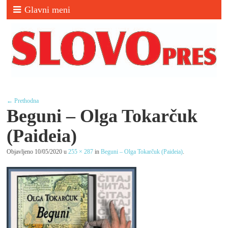
Glavni meni
← Prethodna
Beguni – Olga Tokarčuk
(Paideia)
Objavljeno
10/05/2020
u
255 × 287
in
Beguni – Olga Tokarčuk (Paideia)
.