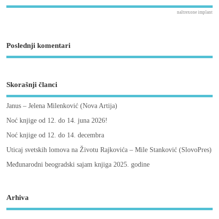
naltrexone implant
Poslednji komentari
Skorašnji članci
Janus – Jelena Milenković (Nova Artija)
Noć knjige od 12. do 14. juna 2026!
Noć knjige od 12. do 14. decembra
Uticaj svetskih lomova na Životu Rajkovića – Mile Stanković (SlovoPres)
Međunarodni beogradski sajam knjiga 2025. godine
Arhiva