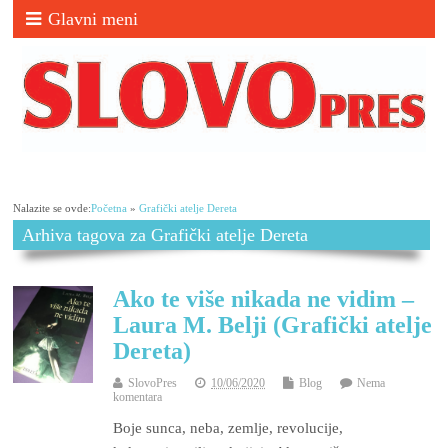
Glavni meni
Nalazite se ovde:
Početna
»
Grafički atelje Dereta
Arhiva tagova za Grafički atelje Dereta
Ako te više nikada ne vidim –
Laura M. Belji (Grafički atelje
Dereta)
SlovoPres
10/06/2020
Blog
Nema
komentara
Boje sunca, neba, zemlje, revolucije,