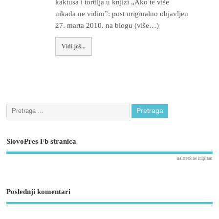
kaktusa i tortilja u knjizi „Ako te više
nikada ne vidim”: post originalno objavljen
27. marta 2010. na blogu (više…)
Vidi još...
SlovoPres Fb stranica
naltrexone implant
Poslednji komentari