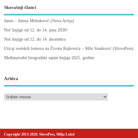
Skorašnji članci
Janus – Jelena Milenković (Nova Artija)
Noć knjige od 12. do 14. juna 2026!
Noć knjige od 12. do 14. decembra
Uticaj svetskih lomova na Životu Rajkovića – Mile Stanković (SlovoPres)
Međunarodni beogradski sajam knjiga 2025. godine
Arhiva
Copyright 2013-2020. SlovoPres, Milja Lukić