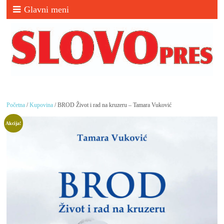
Glavni meni
Početna
/
Kupovina
/ BROD Život i rad na kruzeru – Tamara Vuković
Akcija!