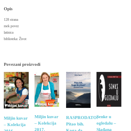
–
Opis
Tamara
Vuković
128 strana
količina
mek povez
latinica
biblioteka: Život
Povezani proizvodi
Senke u
Miljin kuvar
RASPRODATO!
Miljin kuvar
ogledalu –
– Kolekcija
Pitao bih.
– Kolekcija
Slađana
2017.
Koga da