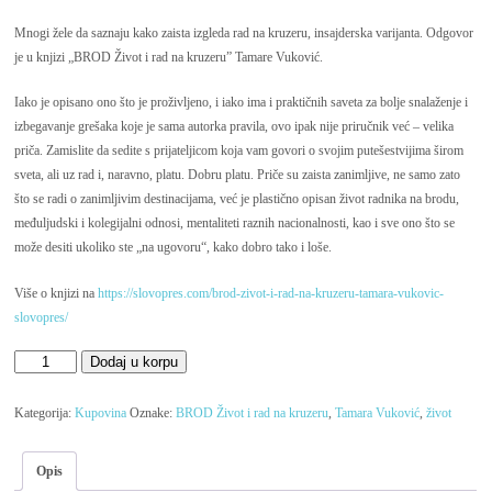
cena
cena
je
je:
Mnogi žele da saznaju kako zaista izgleda rad na kruzeru, insajderska varijanta. Odgovor
bila:
рсд500.00.
je u knjizi „BROD Život i rad na kruzeru” Tamare Vuković.
рсд600.00.
Iako je opisano ono što je proživljeno, i iako ima i praktičnih saveta za bolje snalaženje i
izbegavanje grešaka koje je sama autorka pravila, ovo ipak nije priručnik već – velika
priča. Zamislite da sedite s prijateljicom koja vam govori o svojim putešestvijima širom
sveta, ali uz rad i, naravno, platu. Dobru platu. Priče su zaista zanimljive, ne samo zato
što se radi o zanimljivim destinacijama, već je plastično opisan život radnika na brodu,
međuljudski i kolegijalni odnosi, mentaliteti raznih nacionalnosti, kao i sve ono što se
može desiti ukoliko ste „na ugovoru“, kako dobro tako i loše.
Više o knjizi na
https://slovopres.com/brod-zivot-i-rad-na-kruzeru-tamara-vukovic-
slovopres/
BROD
Dodaj u korpu
Život
i
Kategorija:
Kupovina
Oznake:
BROD Život i rad na kruzeru
,
Tamara Vuković
,
život
rad
na
Opis
kruzeru