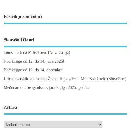
Poslednji komentari
Skorašnji članci
Janus – Jelena Milenković (Nova Artija)
Noć knjige od 12. do 14. juna 2026!
Noć knjige od 12. do 14. decembra
Uticaj svetskih lomova na Životu Rajkovića – Mile Stanković (SlovoPres)
Međunarodni beogradski sajam knjiga 2025. godine
Arhiva