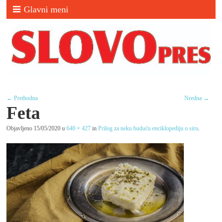
Glavni meni
← Prethodna
Nredna →
Feta
Objavljeno
15/05/2020
u
640 × 427
in
Prilog za neku buduću enciklopediju o siru
.