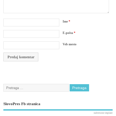
Ime
*
E-pošta
*
Veb mesto
SlovoPres Fb stranica
naltrexone implant