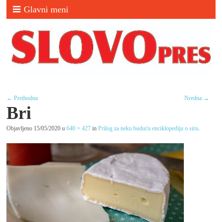
Glavni meni
← Prethodna
Nredna →
Bri
Objavljeno
15/05/2020
u
640 × 427
in
Prilog za neku buduću enciklopediju o siru
.