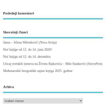
Poslednji komentari
Skorašnji članci
Janus – Jelena Milenković (Nova Artija)
Noć knjige od 12. do 14. juna 2026!
Noć knjige od 12. do 14. decembra
Uticaj svetskih lomova na Životu Rajkovića – Mile Stanković (SlovoPres)
Međunarodni beogradski sajam knjiga 2025. godine
Arhiva