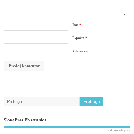
Ime
*
E-pošta
*
Veb mesto
SlovoPres Fb stranica
naltrexone implant