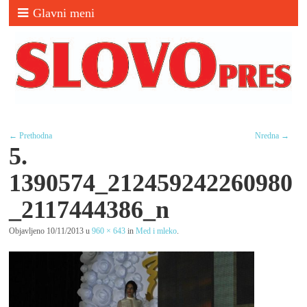
Glavni meni
← Prethodna
Nredna →
5.
1390574_212459242260980
_2117444386_n
Objavljeno
10/11/2013
u
960 × 643
in
Med i mleko
.