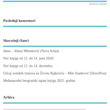
naltrexone implant
Poslednji komentari
Skorašnji članci
Janus – Jelena Milenković (Nova Artija)
Noć knjige od 12. do 14. juna 2026!
Noć knjige od 12. do 14. decembra
Uticaj svetskih lomova na Životu Rajkovića – Mile Stanković (SlovoPres)
Međunarodni beogradski sajam knjiga 2025. godine
Arhiva