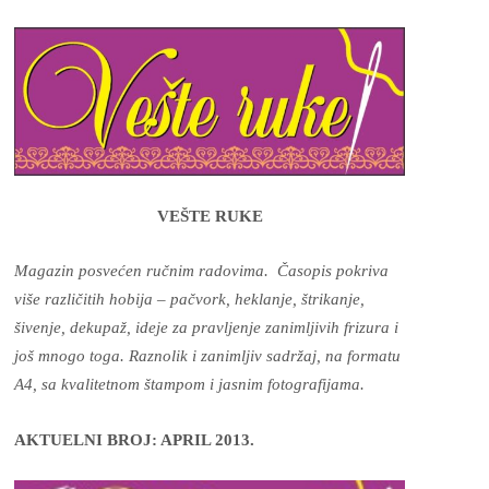
VEŠTE RUKE
Magazin posvećen ručnim radovima. Časopis pokriva
više različitih hobija – pačvork, heklanje, štrikanje,
šivenje, dekupaž, ideje za pravljenje zanimljivih frizura i
još mnogo toga. Raznolik i zanimljiv sadržaj, na formatu
A4, sa kvalitetnom štampom i jasnim fotografijama.
AKTUELNI BROJ: APRIL 2013.