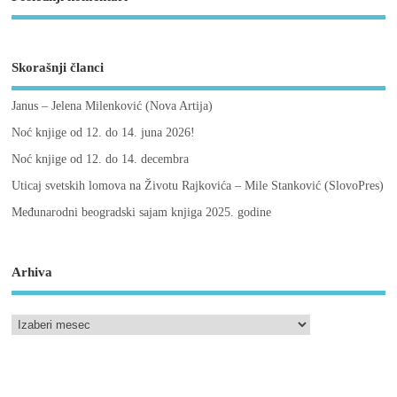
Skorašnji članci
Janus – Jelena Milenković (Nova Artija)
Noć knjige od 12. do 14. juna 2026!
Noć knjige od 12. do 14. decembra
Uticaj svetskih lomova na Životu Rajkovića – Mile Stanković (SlovoPres)
Međunarodni beogradski sajam knjiga 2025. godine
Arhiva