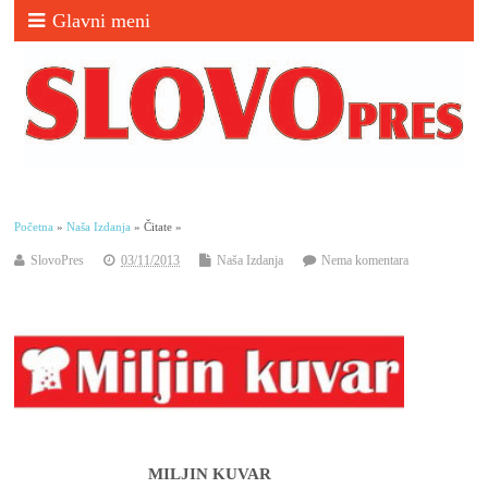
Glavni meni
Početna
»
Naša Izdanja
» Čitate »
SlovoPres
03/11/2013
Naša Izdanja
Nema komentara
MILJIN KUVAR