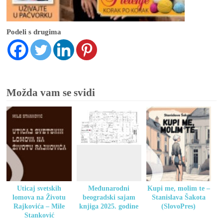
Podeli s drugima
Možda vam se svidi
Uticaj svetskih
Međunarodni
Kupi me, molim te –
lomova na Životu
beogradski sajam
Stanislava Šakota
Rajkovića – Mile
knjiga 2025. godine
(SlovoPres)
Stanković