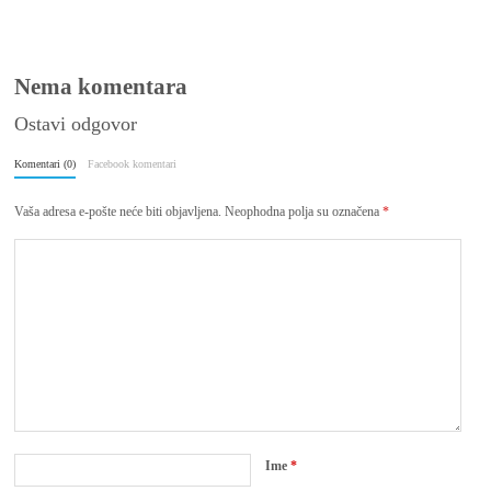
(SlovoPres)
Nema komentara
Ostavi odgovor
Komentari (0)
Facebook komentari
Vaša adresa e-pošte neće biti objavljena.
Neophodna polja su označena
*
Ime
*