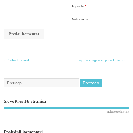
E-pošta
*
Veb mesto
«
Prethodni članak
Kejti Peri najpraćenija na Tviteru
»
SlovoPres Fb stranica
naltrexone implant
Poslednji komentari