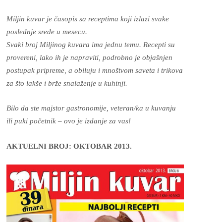
Miljin kuvar je časopis sa receptima koji izlazi svake
poslednje srede u mesecu.
Svaki broj Miljinog kuvara ima jednu temu.
Recepti su
provereni, lako ih je napraviti, podrobno je objašnjen
postupak pripreme, a obiluju i mnoštvom saveta i trikova
za što lakše i brže snalaženje u kuhinji.
Bilo da ste majstor gastronomije, veteran/ka u kuvanju
ili puki početnik – ovo je izdanje za vas!
AKTUELNI BROJ: OKTOBAR 2013.