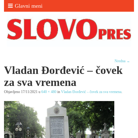
Glavni meni
Nredna →
Vladan Đorđević – čovek
za sva vremena
Objavljeno
17/11/2021
u
640 × 480
in
Vladan Đorđević – čovek za sva vremena
.