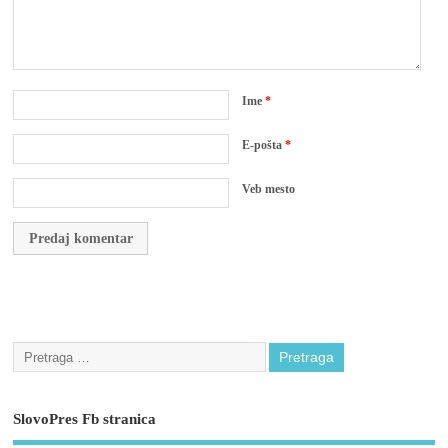
Ime
*
E-pošta
*
Veb mesto
SlovoPres Fb stranica