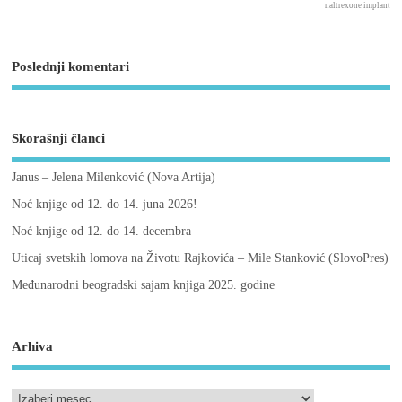
naltrexone implant
Poslednji komentari
Skorašnji članci
Janus – Jelena Milenković (Nova Artija)
Noć knjige od 12. do 14. juna 2026!
Noć knjige od 12. do 14. decembra
Uticaj svetskih lomova na Životu Rajkovića – Mile Stanković (SlovoPres)
Međunarodni beogradski sajam knjiga 2025. godine
Arhiva