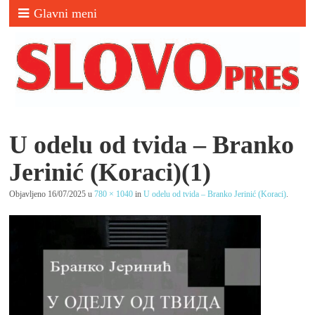
Glavni meni
U odelu od tvida – Branko
Jerinić (Koraci)(1)
Objavljeno
16/07/2025
u
780 × 1040
in
U odelu od tvida – Branko Jerinić (Koraci)
.