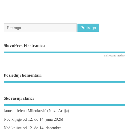
SlovoPres Fb stranica
naltrexone implant
Poslednji komentari
Skorašnji članci
Janus – Jelena Milenković (Nova Artija)
Noć knjige od 12. do 14. juna 2026!
Noć knjige od 12. do 14. decembra