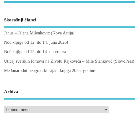
Skorašnji članci
Janus – Jelena Milenković (Nova Artija)
Noć knjige od 12. do 14. juna 2026!
Noć knjige od 12. do 14. decembra
Uticaj svetskih lomova na Životu Rajkovića – Mile Stanković (SlovoPres)
Međunarodni beogradski sajam knjiga 2025. godine
Arhiva