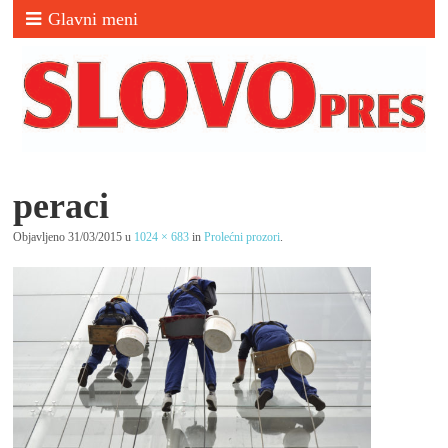
Glavni meni
peraci
Objavljeno
31/03/2015
u
1024 × 683
in
Prolećni prozori
.