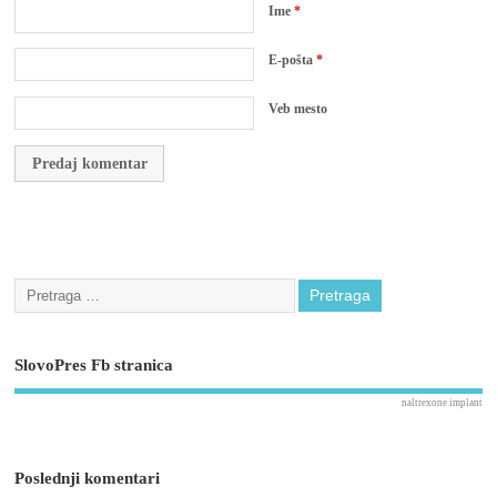
Ime
*
E-pošta
*
Veb mesto
SlovoPres Fb stranica
naltrexone implant
Poslednji komentari