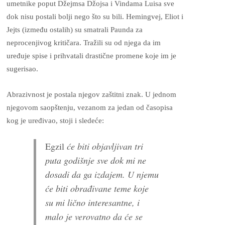
umetnike poput Džejmsa Džojsa i Vindama Luisa sve
dok nisu postali bolji nego što su bili. Hemingvej, Eliot i
Jejts (između ostalih) su smatrali Paunda za
neprocenjivog kritičara. Tražili su od njega da im
uređuje spise i prihvatali drastične promene koje im je
sugerisao.
Abrazivnost je postala njegov zaštitni znak. U jednom
njegovom saopštenju, vezanom za jedan od časopisa
kog je uređivao, stoji i sledeće:
Egzil
će biti objavljivan tri
puta godišnje sve dok mi ne
dosadi da ga izdajem. U njemu
će biti obrađivane teme koje
su mi lično interesantne, i
malo je verovatno da će se