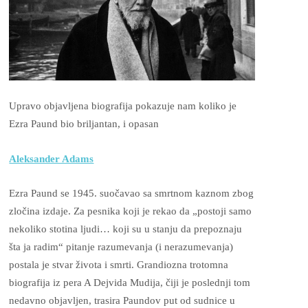
Upravo objavljena biografija pokazuje nam koliko je
Ezra Paund bio briljantan, i opasan
Aleksander Adams
Ezra Paund se 1945. suočavao sa smrtnom kaznom zbog
zločina izdaje. Za pesnika koji je rekao da „postoji samo
nekoliko stotina ljudi… koji su u stanju da prepoznaju
šta ja radim“ pitanje razumevanja (i nerazumevanja)
postala je stvar života i smrti. Grandiozna trotomna
biografija iz pera A Dejvida Mudija, čiji je poslednji tom
nedavno objavljen, trasira Paundov put od sudnice u