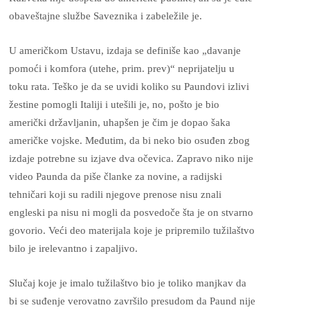
obaveštajne službe Saveznika i zabeležile je.
U američkom Ustavu, izdaja se definiše kao „davanje
pomoći i komfora (utehe, prim. prev)“ neprijatelju u
toku rata. Teško je da se uvidi koliko su Paundovi izlivi
žestine pomogli Italiji i utešili je, no, pošto je bio
američki državljanin, uhapšen je čim je dopao šaka
američke vojske. Međutim, da bi neko bio osuđen zbog
izdaje potrebne su izjave dva očevica. Zapravo niko nije
video Paunda da piše članke za novine, a radijski
tehničari koji su radili njegove prenose nisu znali
engleski pa nisu ni mogli da posvedoče šta je on stvarno
govorio. Veći deo materijala koje je pripremilo tužilaštvo
bilo je irelevantno i zapaljivo.
Slučaj koje je imalo tužilaštvo bio je toliko manjkav da
bi se suđenje verovatno završilo presudom da Paund nije