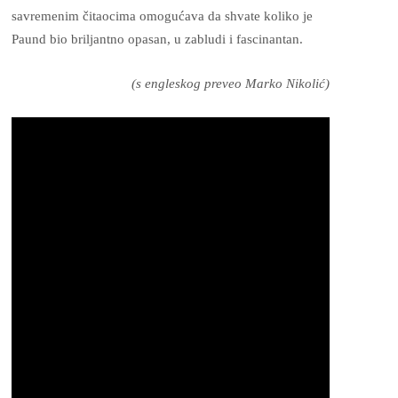
savremenim čitaocima omogućava da shvate koliko je
Paund bio briljantno opasan, u zabludi i fascinantan.
(s engleskog preveo Marko Nikolić)