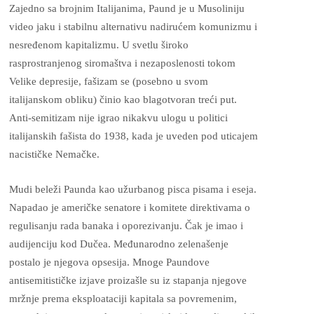
Zajedno sa brojnim Italijanima, Paund je u Musoliniju
video jaku i stabilnu alternativu nadirućem komunizmu i
nesređenom kapitalizmu. U svetlu široko
rasprostranjenog siromaštva i nezaposlenosti tokom
Velike depresije, fašizam se (posebno u svom
italijanskom obliku) činio kao blagotvoran treći put.
Anti-semitizam nije igrao nikakvu ulogu u politici
italijanskih fašista do 1938, kada je uveden pod uticajem
nacističke Nemačke.
Mudi beleži Paunda kao užurbanog pisca pisama i eseja.
Napadao je američke senatore i komitete direktivama o
regulisanju rada banaka i oporezivanju. Čak je imao i
audijenciju kod Dučea. Međunarodno zelenašenje
postalo je njegova opsesija. Mnoge Paundove
antisemitističke izjave proizašle su iz stapanja njegove
mržnje prema eksploataciji kapitala sa povremenim,