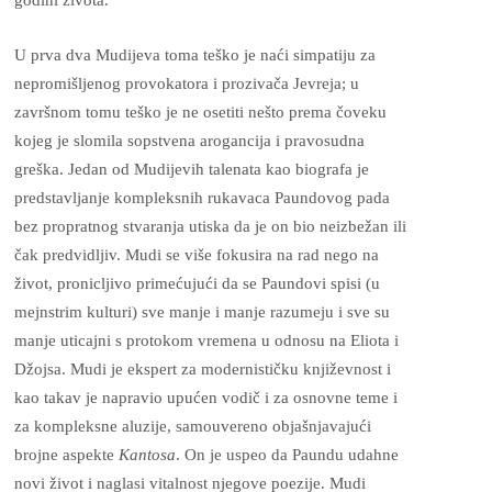
U prva dva Mudijeva toma teško je naći simpatiju za
nepromišljenog provokatora i prozivača Jevreja; u
završnom tomu teško je ne osetiti nešto prema čoveku
kojeg je slomila sopstvena arogancija i pravosudna
greška. Jedan od Mudijevih talenata kao biografa je
predstavljanje kompleksnih rukavaca Paundovog pada
bez propratnog stvaranja utiska da je on bio neizbežan ili
čak predvidljiv. Mudi se više fokusira na rad nego na
život, pronicljivo primećujući da se Paundovi spisi (u
mejnstrim kulturi) sve manje i manje razumeju i sve su
manje uticajni s protokom vremena u odnosu na Eliota i
Džojsa. Mudi je ekspert za modernističku književnost i
kao takav je napravio upućen vodič i za osnovne teme i
za kompleksne aluzije, samouvereno objašnjavajući
brojne aspekte
Kantosa
. On je uspeo da Paundu udahne
novi život i naglasi vitalnost njegove poezije. Mudi