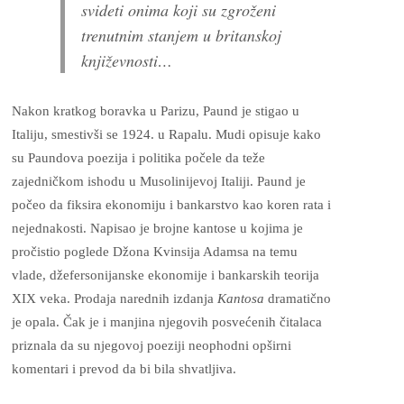
svideti onima koji su zgroženi
trenutnim stanjem u britanskoj
književnosti…
Nakon kratkog boravka u Parizu, Paund je stigao u
Italiju, smestivši se 1924. u Rapalu. Mudi opisuje kako
su Paundova poezija i politika počele da teže
zajedničkom ishodu u Musolinijevoj Italiji. Paund je
počeo da fiksira ekonomiju i bankarstvo kao koren rata i
nejednakosti. Napisao je brojne kantose u kojima je
pročistio poglede Džona Kvinsija Adamsa na temu
vlade, džefersonijanske ekonomije i bankarskih teorija
XIX veka. Prodaja narednih izdanja
Kantosa
dramatično
je opala. Čak je i manjina njegovih posvećenih čitalaca
priznala da su njegovoj poeziji neophodni opširni
komentari i prevod da bi bila shvatljiva.