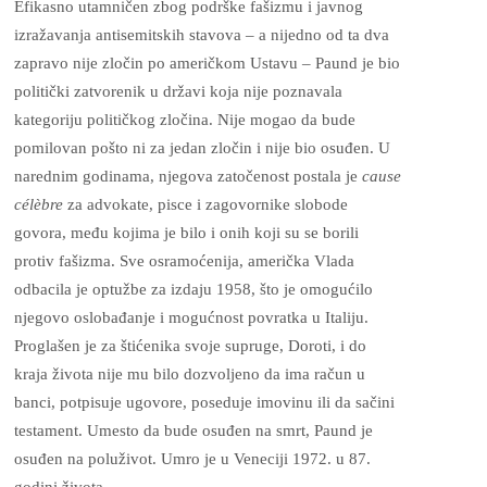
Efikasno utamničen zbog podrške fašizmu i javnog
izražavanja antisemitskih stavova – a nijedno od ta dva
zapravo nije zločin po američkom Ustavu – Paund je bio
politički zatvorenik u državi koja nije poznavala
kategoriju političkog zločina. Nije mogao da bude
pomilovan pošto ni za jedan zločin i nije bio osuđen. U
narednim godinama, njegova zatočenost postala je
cause
célèbre
za advokate, pisce i zagovornike slobode
govora, među kojima je bilo i onih koji su se borili
protiv fašizma. Sve osramoćenija, američka Vlada
odbacila je optužbe za izdaju 1958, što je omogućilo
njegovo oslobađanje i mogućnost povratka u Italiju.
Proglašen je za štićenika svoje supruge, Doroti, i do
kraja života nije mu bilo dozvoljeno da ima račun u
banci, potpisuje ugovore, poseduje imovinu ili da sačini
testament. Umesto da bude osuđen na smrt, Paund je
osuđen na poluživot. Umro je u Veneciji 1972. u 87.
godini života.