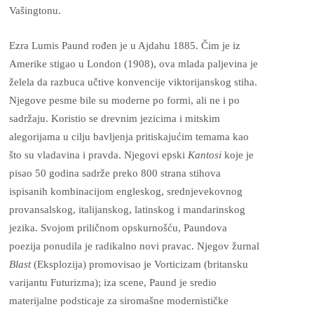
Vašingtonu.
Ezra Lumis Paund rođen je u Ajdahu 1885. Čim je iz
Amerike stigao u London (1908), ova mlada paljevina je
želela da razbuca učtive konvencije viktorijanskog stiha.
Njegove pesme bile su moderne po formi, ali ne i po
sadržaju. Koristio se drevnim jezicima i mitskim
alegorijama u cilju bavljenja pritiskajućim temama kao
što su vladavina i pravda. Njegovi epski
Kantosi
koje je
pisao 50 godina sadrže preko 800 strana stihova
ispisanih kombinacijom engleskog, srednjevekovnog
provansalskog, italijanskog, latinskog i mandarinskog
jezika. Svojom priličnom opskurnošću, Paundova
poezija ponudila je radikalno novi pravac. Njegov žurnal
Blast
(Eksplozija) promovisao je Vorticizam (britansku
varijantu Futurizma); iza scene, Paund je sredio
materijalne podsticaje za siromašne modernističke