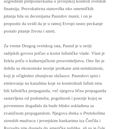
uzgrednim pretpostavkama o jevrejskoj kontroli svetskih
finansija. Provokativna stanovišta oko umetničkih
pitanja bila su decenijama Paundov manir, i on je
propustio da uvidi da je u ratnoj Evropi rasno peckanje
postalo pitanje života i smrti.
Za vreme Drugog svetskog rata, Paund je u seriji
radijskih govora pričao u korist fašističke vlade. Vlast je
želela priču o kulturnjačkom prosvetiteljstvu. Ono što je
dobila su ekonomske teorije protkane anti-semitizmom,
koji je očigledno zbunjivao slušaoce. Paundovi spisi i
emitovanja na kanalima koje su kontrolisali fašisti nisu
bili fašistička propaganda, već njegova lična propaganda
sastavljena od podsmeha, pogrdnosti i poezije kojoj se
povremeno događalo da bude blisko usklađena sa
zvaničnom propagandom. Njegova dreka o
Protokolima
sionskih mudraca
i jevrejskim bankarima iza Čerčila i
Ruzvelta nije dospela do američke publike, ali su je čule