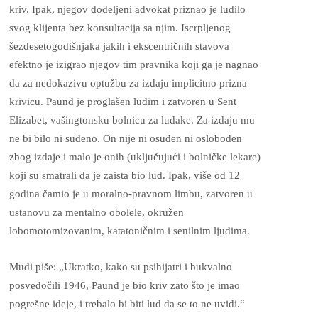
kriv. Ipak, njegov dodeljeni advokat priznao je ludilo
svog klijenta bez konsultacija sa njim. Iscrpljenog
šezdesetogodišnjaka jakih i ekscentričnih stavova
efektno je izigrao njegov tim pravnika koji ga je nagnao
da za nedokazivu optužbu za izdaju implicitno prizna
krivicu. Paund je proglašen ludim i zatvoren u Sent
Elizabet, vašingtonsku bolnicu za ludake. Za izdaju mu
ne bi bilo ni suđeno. On nije ni osuđen ni oslobođen
zbog izdaje i malo je onih (uključujući i bolničke lekare)
koji su smatrali da je zaista bio lud. Ipak, više od 12
godina čamio je u moralno-pravnom limbu, zatvoren u
ustanovu za mentalno obolele, okružen
lobomotomizovanim, katatoničnim i senilnim ljudima.
Mudi piše: „Ukratko, kako su psihijatri i bukvalno
posvedočili 1946, Paund je bio kriv zato što je imao
pogrešne ideje, i trebalo bi biti lud da se to ne uvidi.“