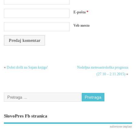
E-pošta
*
Veb mesto
«
Dobri došli na Sajam knjiga!
Nedeljna meteoastrološka prognoza
(27.10 – 2.11.2015)
»
SlovoPres Fb stranica
naltrexone implant