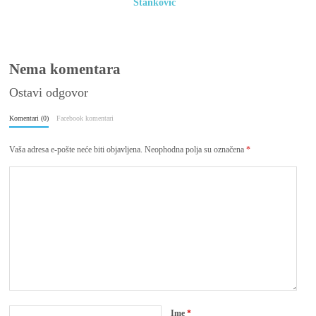
Stanković
(SlovoPres)
Nema komentara
Ostavi odgovor
Komentari (0)
Facebook komentari
Vaša adresa e-pošte neće biti objavljena.
Neophodna polja su označena
*
Ime
*