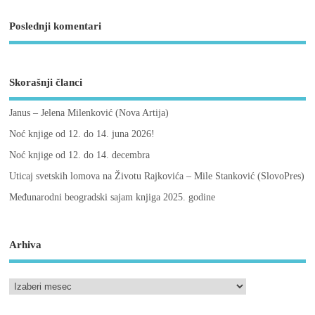
Poslednji komentari
Skorašnji članci
Janus – Jelena Milenković (Nova Artija)
Noć knjige od 12. do 14. juna 2026!
Noć knjige od 12. do 14. decembra
Uticaj svetskih lomova na Životu Rajkovića – Mile Stanković (SlovoPres)
Međunarodni beogradski sajam knjiga 2025. godine
Arhiva