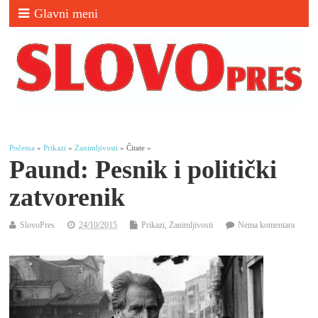
Glavni meni
Početna
»
Prikazi
»
Zanimljivosti
» Čitate »
Paund: Pesnik i politički
zatvorenik
SlovoPres
24/10/2015
Prikazi
,
Zanimljivosti
Nema komentara