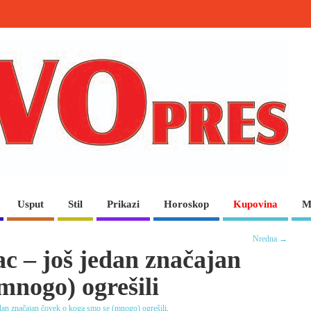
Usput
Stil
Prikazi
Horoskop
Kupovina
M
Nredna →
c – još jedan značajan
mnogo) ogrešili
edan značajan čovek o koga smo se (mnogo) ogrešili
.