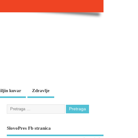
iljin kuvar
Zdravlje
SlovoPres Fb stranica