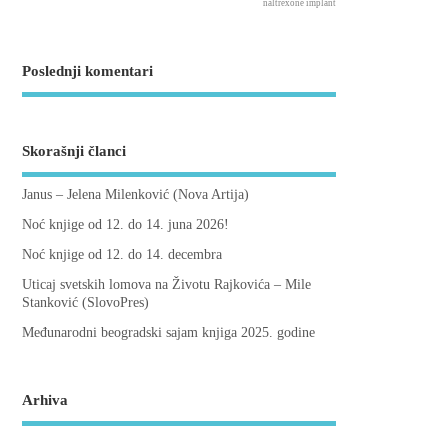
naltrexone implant
Poslednji komentari
Skorašnji članci
Janus – Jelena Milenković (Nova Artija)
Noć knjige od 12. do 14. juna 2026!
Noć knjige od 12. do 14. decembra
Uticaj svetskih lomova na Životu Rajkovića – Mile
Stanković (SlovoPres)
Međunarodni beogradski sajam knjiga 2025. godine
Arhiva