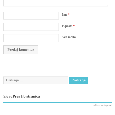
Ime
*
E-pošta
*
Veb mesto
SlovoPres Fb stranica
naltrexone implant