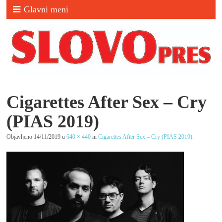
Glavni meni
Cigarettes After Sex – Cry
(PIAS 2019)
Objavljeno
14/11/2019
u
640 × 440
in
Cigarettes After Sex – Cry (PIAS 2019)
.