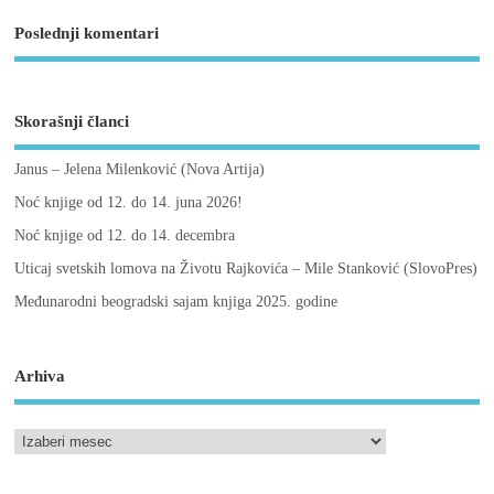
Poslednji komentari
Skorašnji članci
Janus – Jelena Milenković (Nova Artija)
Noć knjige od 12. do 14. juna 2026!
Noć knjige od 12. do 14. decembra
Uticaj svetskih lomova na Životu Rajkovića – Mile Stanković (SlovoPres)
Međunarodni beogradski sajam knjiga 2025. godine
Arhiva