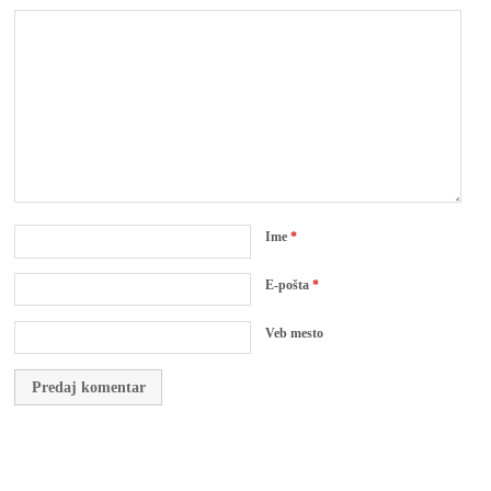
Ime
*
E-pošta
*
Veb mesto