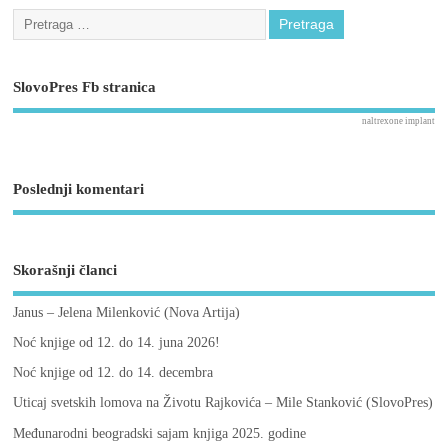
SlovoPres Fb stranica
naltrexone implant
Poslednji komentari
Skorašnji članci
Janus – Jelena Milenković (Nova Artija)
Noć knjige od 12. do 14. juna 2026!
Noć knjige od 12. do 14. decembra
Uticaj svetskih lomova na Životu Rajkovića – Mile Stanković (SlovoPres)
Međunarodni beogradski sajam knjiga 2025. godine