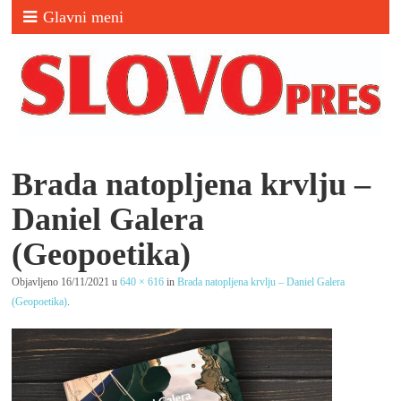
Glavni meni
Brada natopljena krvlju –
Daniel Galera
(Geopoetika)
Objavljeno
16/11/2021
u
640 × 616
in
Brada natopljena krvlju – Daniel Galera
(Geopoetika)
.